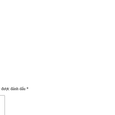
c được đánh dấu
*