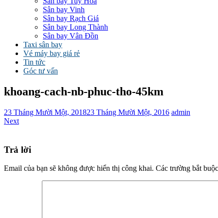
Sân bay Tuy Hòa
Sân bay Vinh
Sân bay Rạch Giá
Sân bay Long Thành
Sân bay Vân Đồn
Taxi sân bay
Vé máy bay giá rẻ
Tin tức
Góc tư vấn
khoang-cach-nb-phuc-tho-45km
23 Tháng Mười Một, 2018
23 Tháng Mười Một, 2016
admin
Next
Trả lời
Email của bạn sẽ không được hiển thị công khai.
Các trường bắt buộ