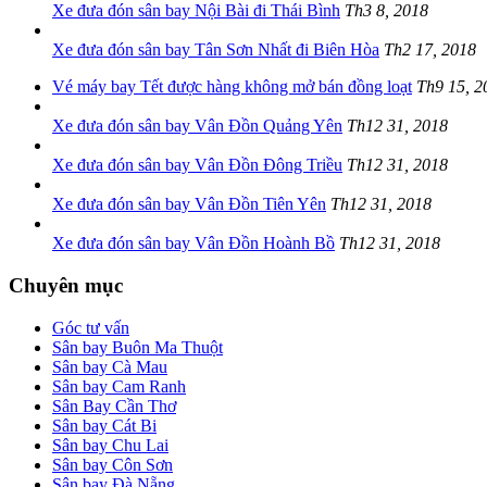
Xe đưa đón sân bay Nội Bài đi Thái Bình
Th3 8, 2018
Xe đưa đón sân bay Tân Sơn Nhất đi Biên Hòa
Th2 17, 2018
Vé máy bay Tết được hàng không mở bán đồng loạt
Th9 15, 2
Xe đưa đón sân bay Vân Đồn Quảng Yên
Th12 31, 2018
Xe đưa đón sân bay Vân Đồn Đông Triều
Th12 31, 2018
Xe đưa đón sân bay Vân Đồn Tiên Yên
Th12 31, 2018
Xe đưa đón sân bay Vân Đồn Hoành Bồ
Th12 31, 2018
Chuyên mục
Góc tư vấn
Sân bay Buôn Ma Thuột
Sân bay Cà Mau
Sân bay Cam Ranh
Sân Bay Cần Thơ
Sân bay Cát Bi
Sân bay Chu Lai
Sân bay Côn Sơn
Sân bay Đà Nẵng