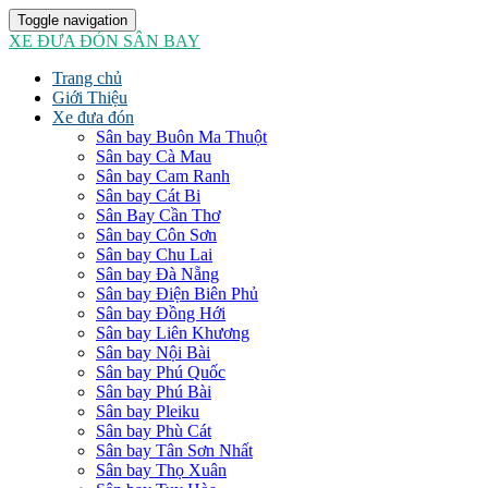
Toggle navigation
XE ĐƯA ĐÓN SÂN BAY
Trang chủ
Giới Thiệu
Xe đưa đón
Sân bay Buôn Ma Thuột
Sân bay Cà Mau
Sân bay Cam Ranh
Sân bay Cát Bi
Sân Bay Cần Thơ
Sân bay Côn Sơn
Sân bay Chu Lai
Sân bay Đà Nẵng
Sân bay Điện Biên Phủ
Sân bay Đồng Hới
Sân bay Liên Khương
Sân bay Nội Bài
Sân bay Phú Quốc
Sân bay Phú Bài
Sân bay Pleiku
Sân bay Phù Cát
Sân bay Tân Sơn Nhất
Sân bay Thọ Xuân