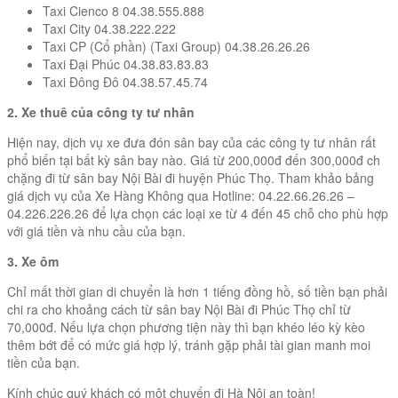
Taxi Cienco 8 04.38.555.888
Taxi City 04.38.222.222
Taxi CP (Cổ phần) (Taxi Group) 04.38.26.26.26
Taxi Đại Phúc 04.38.83.83.83
Taxi Đông Đô 04.38.57.45.74
2. Xe thuê của công ty tư nhân
Hiện nay, dịch vụ xe đưa đón sân bay của các công ty tư nhân rất
phổ biến tại bất kỳ sân bay nào. Giá từ 200,000đ đến 300,000đ ch
chặng đi từ sân bay Nội Bài đi huyện Phúc Thọ. Tham khảo bảng
giá dịch vụ của Xe Hàng Không qua Hotline: 04.22.66.26.26 –
04.226.226.26 để lựa chọn các loại xe từ 4 đến 45 chỗ cho phù hợp
với giá tiền và nhu cầu của bạn.
3. Xe ôm
Chỉ mất thời gian di chuyển là hơn 1 tiếng đồng hồ, số tiền bạn phải
chi ra cho khoảng cách từ sân bay Nội Bài đi Phúc Thọ chỉ từ
70,000đ. Nếu lựa chọn phương tiện này thì bạn khéo léo kỳ kèo
thêm bớt để có mức giá hợp lý, tránh gặp phải tài gian manh moi
tiền của bạn.
Kính chúc quý khách có một chuyến đi Hà Nội an toàn!