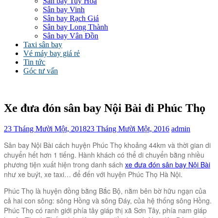
Sân bay Tuy Hòa
Sân bay Vinh
Sân bay Rạch Giá
Sân bay Long Thành
Sân bay Vân Đồn
Taxi sân bay
Vé máy bay giá rẻ
Tin tức
Góc tư vấn
Xe đưa đón sân bay Nội Bài đi Phúc Thọ
23 Tháng Mười Một, 2018
23 Tháng Mười Một, 2016
admin
Sân bay Nội Bài cách huyện Phúc Thọ khoảng 44km và thời gian di
chuyển hết hơn 1 tiếng. Hành khách có thể di chuyển bằng nhiều
phương tiện xuất hiện trong danh sách
xe đưa đón sân bay Nội Bài
như xe buýt, xe taxi… để đến với huyện Phúc Thọ Hà Nội.
Phúc Thọ là huyện đồng bằng Bắc Bộ, nằm bên bờ hữu ngạn của
cả hai con sông: sông Hồng và sông Đáy, của hệ thống sông Hồng.
Phúc Thọ có ranh giới phía tây giáp thị xã Sơn Tây, phía nam giáp