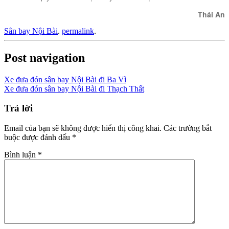
Thái An
Sân bay Nội Bài
.
permalink
.
Post navigation
Xe đưa đón sân bay Nội Bài đi Ba Vì
Xe đưa đón sân bay Nội Bài đi Thạch Thất
Trả lời
Email của bạn sẽ không được hiển thị công khai.
Các trường bắt
buộc được đánh dấu
*
Bình luận
*