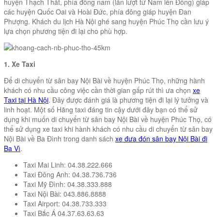
huyện Thạch Thất, phía đông nam (lần lượt từ Nam lên Đông) giáp
các huyện Quốc Oai và Hoài Đức, phía đông giáp huyện Đan
Phượng. Khách du lịch Hà Nội ghé sang huyện Phúc Thọ cần lưu ý
lựa chọn phương tiện đi lại cho phù hợp.
1. Xe Taxi
Để di chuyển từ sân bay Nội Bài về huyện Phúc Thọ, những hành
khách có nhu cầu công việc cần thời gian gấp rút thì ưa chọn
xe
Taxi tại Hà Nội
. Đây được đánh giá là phương tiện đi lại lý tưởng và
linh hoạt. Một số Hãng taxi đáng tin cậy dưới đây bạn có thể sử
dụng khi muốn di chuyển từ sân bay Nội Bài về huyện Phúc Thọ, có
thể sử dụng xe taxi khi hành khách có nhu cầu di chuyển từ sân bay
Nội Bài về Ba Đình trong danh sách
xe đưa đón sân bay Nội Bài đi
Ba Vì
.
Taxi Mai Linh: 04.38.222.666
Taxi Đông Anh: 04.38.736.736
Taxi Mỹ Đình: 04.38.333.888
Taxi Nội Bài: 043.886.8888
Taxi Airport: 04.38.733.333
Taxi Bắc Á 04.37.63.63.63