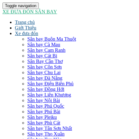
Toggle navigation
XE ĐƯA ĐÓN SÂN BAY
Trang chủ
Giới Thiệu
Xe đưa đón
Sân bay Buôn Ma Thuột
Sân bay Cà Mau
Sân bay Cam Ranh
Sân bay Cát Bi
Sân Bay Cần Thơ
Sân bay Côn Sơn
Sân bay Chu Lai
Sân bay Đà Nẵng
Sân bay Điện Biên Phủ
Sân bay Đồng Hới
Sân bay Liên Khương
Sân bay Nội Bài
Sân bay Phú Quốc
Sân bay Phú Bài
Sân bay Pleiku
Sân bay Phù Cát
Sân bay Tân Sơn Nhất
Sân bay Thọ Xuân