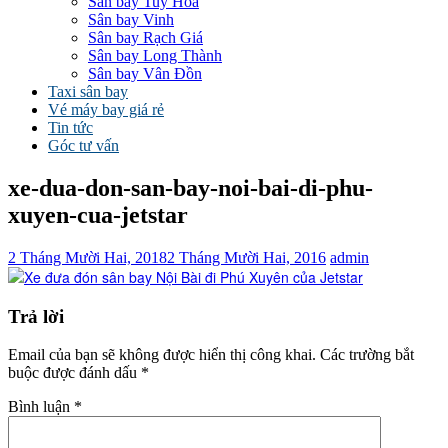
Sân bay Tuy Hòa
Sân bay Vinh
Sân bay Rạch Giá
Sân bay Long Thành
Sân bay Vân Đồn
Taxi sân bay
Vé máy bay giá rẻ
Tin tức
Góc tư vấn
xe-dua-don-san-bay-noi-bai-di-phu-
xuyen-cua-jetstar
2 Tháng Mười Hai, 2018
2 Tháng Mười Hai, 2016
admin
Trả lời
Email của bạn sẽ không được hiển thị công khai.
Các trường bắt
buộc được đánh dấu
*
Bình luận
*