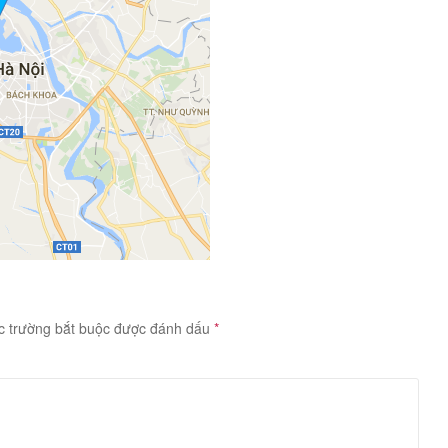
c trường bắt buộc được đánh dấu
*