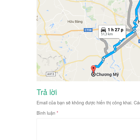
Trả lời
Email của bạn sẽ không được hiển thị công khai.
Cá
Bình luận
*