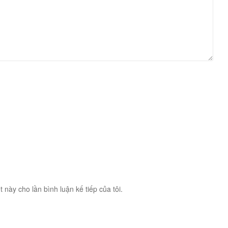
t này cho lần bình luận kế tiếp của tôi.