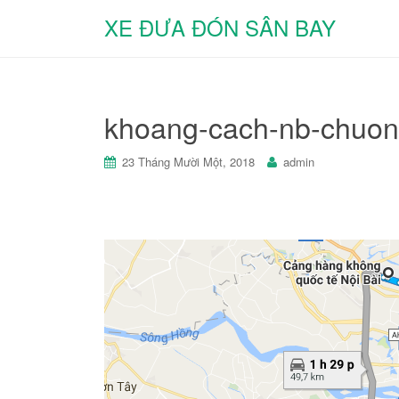
XE ĐƯA ĐÓN SÂN BAY
khoang-cach-nb-chuo
23 Tháng Mười Một, 2018
admin