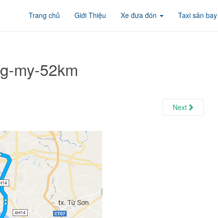
Trang chủ
Giới Thiệu
Xe đưa đón
Taxi sân bay
ng-my-52km
Next