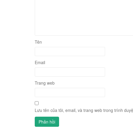
Tên
Email
Trang web
Lưu tên của tôi, email, và trang web trong trình duyệ