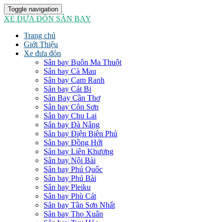
Toggle navigation
XE ĐƯA ĐÓN SÂN BAY
Trang chủ
Giới Thiệu
Xe đưa đón
Sân bay Buôn Ma Thuột
Sân bay Cà Mau
Sân bay Cam Ranh
Sân bay Cát Bi
Sân Bay Cần Thơ
Sân bay Côn Sơn
Sân bay Chu Lai
Sân bay Đà Nẵng
Sân bay Điện Biên Phủ
Sân bay Đồng Hới
Sân bay Liên Khương
Sân bay Nội Bài
Sân bay Phú Quốc
Sân bay Phú Bài
Sân bay Pleiku
Sân bay Phù Cát
Sân bay Tân Sơn Nhất
Sân bay Thọ Xuân