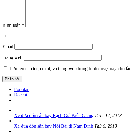
Bình luận
*
Tên
Email
Trang web
Lưu tên của tôi, email, và trang web trong trình duyệt này cho lần 
Popular
Recent
Xe đưa đón sân bay Rạch Giá Kiên Giang
Th11 17, 2018
Xe đưa đón sân bay Nội Bài đi Nam Định
Th3 6, 2018