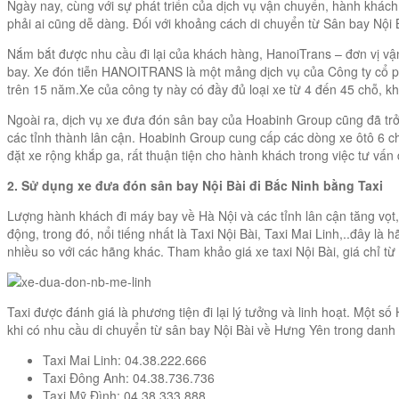
Ngày nay, cùng với sự phát triển của dịch vụ vận chuyển, hành khách 
phải ai cũng dễ dàng. Đối với khoảng cách di chuyển từ Sân bay Nội 
Nắm bắt được nhu cầu đi lại của khách hàng, HanoiTrans – đơn vị vậ
bay. Xe đón tiễn HANOITRANS là một mảng dịch vụ của Công ty cổ phầ
trên 15 năm.Xe của công ty này có đầy đủ loại xe từ 4 đến 45 chỗ, khá
Ngoài ra, dịch vụ xe đưa đón sân bay của Hoabinh Group cũng đã trở 
các tỉnh thành lân cận. Hoabinh Group cung cấp các dòng xe ôtô 6 chỗ
đặt xe rộng khắp ga, rất thuận tiện cho hành khách trong việc tư vấn
2. Sử dụng xe đưa đón sân bay Nội Bài đi Bắc Ninh bằng Taxi
Lượng hành khách đi máy bay về Hà Nội và các tỉnh lân cận tăng vọt, 
động, trong đó, nổi tiếng nhất là Taxi Nội Bài, Taxi Mai Linh,..đây l
nhiều so với các hãng khác. Tham khảo giá xe taxi Nội Bài, giá chỉ t
Taxi được đánh giá là phương tiện đi lại lý tưởng và linh hoạt. Một s
khi có nhu cầu di chuyển từ sân bay Nội Bài về Hưng Yên trong dan
Taxi Mai Linh: 04.38.222.666
Taxi Đông Anh: 04.38.736.736
Taxi Mỹ Đình: 04.38.333.888