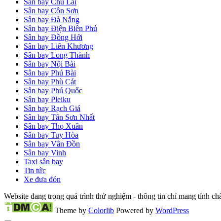
Sân bay Chu Lai
Sân bay Côn Sơn
Sân bay Đà Nẵng
Sân bay Điện Biên Phủ
Sân bay Đồng Hới
Sân bay Liên Khương
Sân bay Long Thành
Sân bay Nội Bài
Sân bay Phú Bài
Sân bay Phù Cát
Sân bay Phú Quốc
Sân bay Pleiku
Sân bay Rạch Giá
Sân bay Tân Sơn Nhất
Sân bay Thọ Xuân
Sân bay Tuy Hòa
Sân bay Vân Đồn
Sân bay Vinh
Taxi sân bay
Tin tức
Xe đưa đón
Website đang trong quá trình thử nghiệm - thông tin chỉ mang tính c
Theme by
Colorlib
Powered by
WordPress