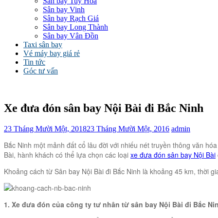
Sân bay Tuy Hòa
Sân bay Vinh
Sân bay Rạch Giá
Sân bay Long Thành
Sân bay Vân Đồn
Taxi sân bay
Vé máy bay giá rẻ
Tin tức
Góc tư vấn
Xe đưa đón sân bay Nội Bài đi Bắc Ninh
23 Tháng Mười Một, 2018
23 Tháng Mười Một, 2016
admin
Bắc Ninh một mảnh đất cổ lâu đời với nhiếu nét truyền thông văn hóa
Bài, hành khách có thể lựa chọn các loại
xe đưa đón sân bay Nội Bài
Khoảng cách từ Sân bay Nội Bài đi Bắc Ninh là khoảng 45 km, thời gi
1. Xe đưa đón của công ty tư nhân từ sân bay Nội Bài đi Bắc Ni