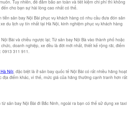
muốn. Tuy nhiên, để đảm bảo an toàn và tiết kiệm chi phí thì không
 đến cho bạn sự hài lòng cao nhất có thể.
ón tiễn sân bay Nội Bài phục vụ khách hàng có nhu cầu đưa đón sân
 du lịch uy tín nhất tại Hà Nội, kinh nghiệm phục vụ khách hàng
y Nội Bài và chiều ngược lại; Từ sân bay Nội Bà vào thành phố hoặc
hức, doanh nghiệp, xe đều là đời mới nhất, thiết kế rộng rãi, điểm
ệ: 0913 311 911.
i Hà Nội
, đặc biệt là ở sân bay quốc tế Nội Bài có rất nhiều hãng hoạt
các địa điểm khác, vì thế, mức giá của hãng thường cạnh tranh hơn rất
 từ sân bay Nội Bài đi Bắc Ninh, ngoài ra bạn có thể sử dụng xe taxi