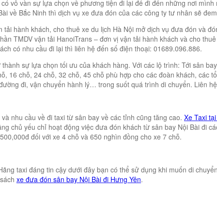
có vô vàn sự lựa chọn về phương tiện đi lại để đi đến những nơi mình 
Bài về Bắc Ninh thì dịch vụ xe đưa đón của các công ty tư nhân sẽ đem
n tải hành khách, cho thuê xe du lịch Hà Nội mở dịch vụ đưa đón và đ
n TMDV vận tải HanoiTrans – đơn vị vận tải hành khách và cho thuê xe
ch có nhu cầu đi lại thì liên hệ đến số điện thoại: 01689.096.886.
thành sự lựa chọn tối ưu của khách hàng. Với các lộ trình: Tới sân ba
, 16 chỗ, 24 chỗ, 32 chỗ, 45 chỗ phù hợp cho các đoàn khách, các tổ c
 đường đi, vận chuyển hành lý… trong suốt quá trình di chuyển. Liên h
và nhu cầu về đi taxi từ sân bay về các tỉnh cũng tăng cao.
Xe Taxi tạ
à hãng chủ yếu chỉ hoạt động việc đưa đón khách từ sân bay Nội Bài đi 
ừ 500,000đ đối với xe 4 chỗ và 650 nghìn đồng cho xe 7 chỗ.
ố Hãng taxi đáng tin cậy dưới đây bạn có thể sử dụng khi muốn di chuyển
h sách
xe đưa đón sân bay Nội Bài đi Hưng Yên
.