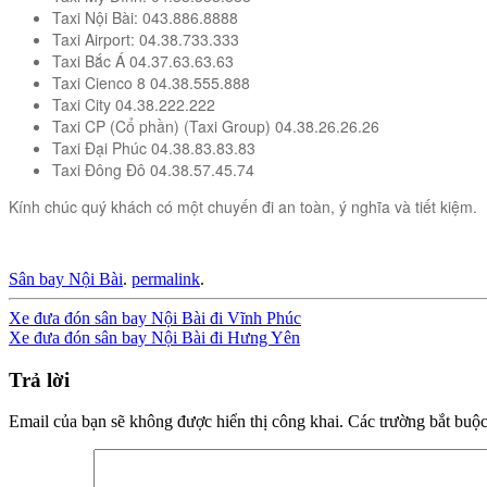
Taxi Nội Bài: 043.886.8888
Taxi Airport: 04.38.733.333
Taxi Bắc Á 04.37.63.63.63
Taxi Cienco 8 04.38.555.888
Taxi City 04.38.222.222
Taxi CP (Cổ phần) (Taxi Group) 04.38.26.26.26
Taxi Đại Phúc 04.38.83.83.83
Taxi Đông Đô 04.38.57.45.74
Kính chúc quý khách có một chuyến đi an toàn, ý nghĩa và tiết kiệm.
Sân bay Nội Bài
.
permalink
.
Post
Xe đưa đón sân bay Nội Bài đi Vĩnh Phúc
Xe đưa đón sân bay Nội Bài đi Hưng Yên
navigation
Trả lời
Email của bạn sẽ không được hiển thị công khai.
Các trường bắt buộ