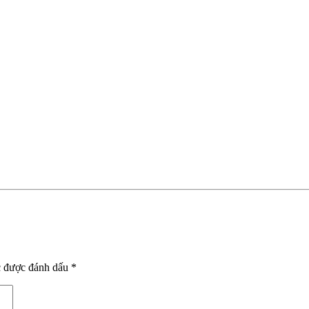
c được đánh dấu
*