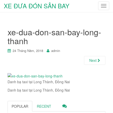
XE ĐƯA ĐÓN SÂN BAY
T
o
g
g
xe-dua-don-san-bay-long-
l
e
thanh
n
a
24 Tháng Năm, 2018
admin
v
i
Next
g
a
t
Danh bạ taxi tại Long Thành, Đồng Nai
i
o
Danh bạ taxi tại Long Thành, Đồng Nai
n
POPULAR
RECENT