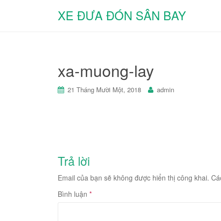
XE ĐƯA ĐÓN SÂN BAY
xa-muong-lay
21 Tháng Mười Một, 2018
admin
Trả lời
Email của bạn sẽ không được hiển thị công khai.
Cá
Bình luận
*