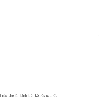
t này cho lần bình luận kế tiếp của tôi.