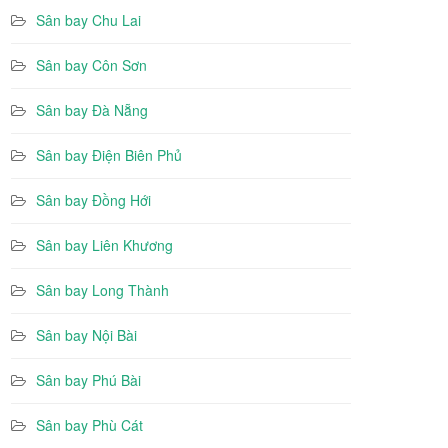
Sân bay Chu Lai
Sân bay Côn Sơn
Sân bay Đà Nẵng
Sân bay Điện Biên Phủ
Sân bay Đồng Hới
Sân bay Liên Khương
Sân bay Long Thành
Sân bay Nội Bài
Sân bay Phú Bài
Sân bay Phù Cát