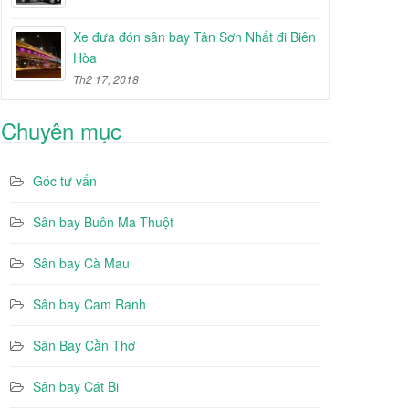
Xe đưa đón sân bay Tân Sơn Nhất đi Biên
Hòa
Th2 17, 2018
Chuyên mục
Góc tư vấn
Sân bay Buôn Ma Thuột
Sân bay Cà Mau
Sân bay Cam Ranh
Sân Bay Cần Thơ
Sân bay Cát Bi