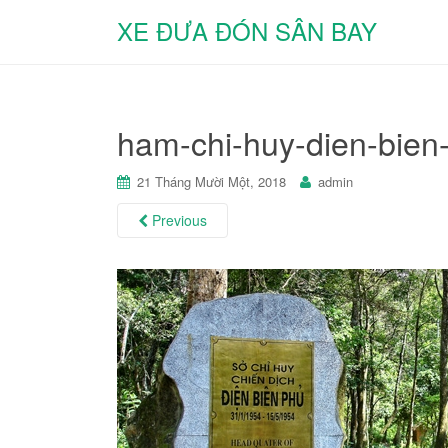
XE ĐƯA ĐÓN SÂN BAY
ham-chi-huy-dien-bien
21 Tháng Mười Một, 2018
admin
Previous