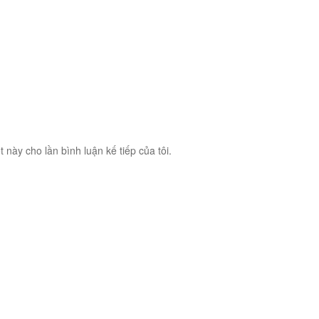
t này cho lần bình luận kế tiếp của tôi.