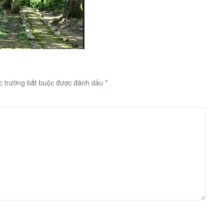
c trường bắt buộc được đánh dấu
*