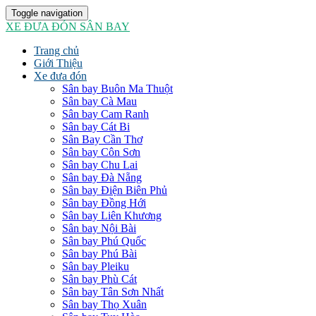
Toggle navigation
XE ĐƯA ĐÓN SÂN BAY
Trang chủ
Giới Thiệu
Xe đưa đón
Sân bay Buôn Ma Thuột
Sân bay Cà Mau
Sân bay Cam Ranh
Sân bay Cát Bi
Sân Bay Cần Thơ
Sân bay Côn Sơn
Sân bay Chu Lai
Sân bay Đà Nẵng
Sân bay Điện Biên Phủ
Sân bay Đồng Hới
Sân bay Liên Khương
Sân bay Nội Bài
Sân bay Phú Quốc
Sân bay Phú Bài
Sân bay Pleiku
Sân bay Phù Cát
Sân bay Tân Sơn Nhất
Sân bay Thọ Xuân