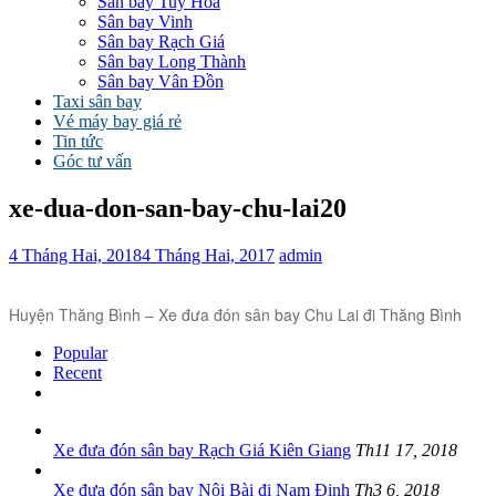
Sân bay Tuy Hòa
Sân bay Vinh
Sân bay Rạch Giá
Sân bay Long Thành
Sân bay Vân Đồn
Taxi sân bay
Vé máy bay giá rẻ
Tin tức
Góc tư vấn
xe-dua-don-san-bay-chu-lai20
4 Tháng Hai, 2018
4 Tháng Hai, 2017
admin
Huyện Thăng Bình – Xe đưa đón sân bay Chu Lai đi Thăng Bình
Popular
Recent
Xe đưa đón sân bay Rạch Giá Kiên Giang
Th11 17, 2018
Xe đưa đón sân bay Nội Bài đi Nam Định
Th3 6, 2018