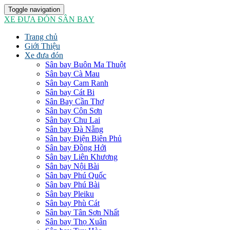
Toggle navigation
XE ĐƯA ĐÓN SÂN BAY
Trang chủ
Giới Thiệu
Xe đưa đón
Sân bay Buôn Ma Thuột
Sân bay Cà Mau
Sân bay Cam Ranh
Sân bay Cát Bi
Sân Bay Cần Thơ
Sân bay Côn Sơn
Sân bay Chu Lai
Sân bay Đà Nẵng
Sân bay Điện Biên Phủ
Sân bay Đồng Hới
Sân bay Liên Khương
Sân bay Nội Bài
Sân bay Phú Quốc
Sân bay Phú Bài
Sân bay Pleiku
Sân bay Phù Cát
Sân bay Tân Sơn Nhất
Sân bay Thọ Xuân