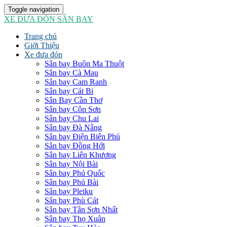
Toggle navigation
XE ĐƯA ĐÓN SÂN BAY
Trang chủ
Giới Thiệu
Xe đưa đón
Sân bay Buôn Ma Thuột
Sân bay Cà Mau
Sân bay Cam Ranh
Sân bay Cát Bi
Sân Bay Cần Thơ
Sân bay Côn Sơn
Sân bay Chu Lai
Sân bay Đà Nẵng
Sân bay Điện Biên Phủ
Sân bay Đồng Hới
Sân bay Liên Khương
Sân bay Nội Bài
Sân bay Phú Quốc
Sân bay Phú Bài
Sân bay Pleiku
Sân bay Phù Cát
Sân bay Tân Sơn Nhất
Sân bay Thọ Xuân