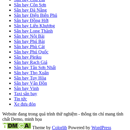
Sân bay Côn Sơn
Sân bay Đà Nẵng
Sân bay Điện Biên Phủ
Sân bay Đồng Hới
Sân bay Liên Khương
Sân bay Long Thành
Sân bay Nội Bài
Sân bay Phú Bài
Sân bay Phù Cát
Sân bay Phú Quốc
Sân bay Pleiku
Sân bay Rạch Giá
Sân bay Tân Sơn Nhất
Sân bay Thọ Xuân
Sân bay Tuy Hòa
Sân bay Vân Đồn
Sân bay Vinh
Taxi sân bay
Tin tức
Xe đưa đón
Website đang trong quá trình thử nghiệm - thông tin chỉ mang tính
chất Demo, minh họa
Theme by
Colorlib
Powered by
WordPress