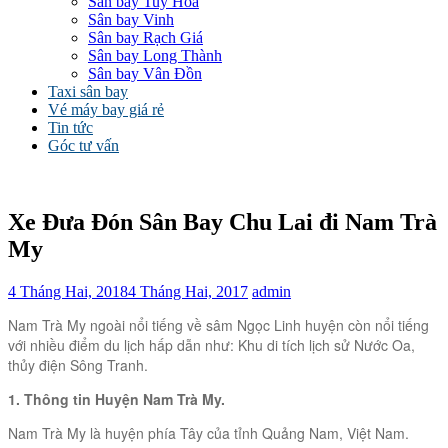
Sân bay Tuy Hòa
Sân bay Vinh
Sân bay Rạch Giá
Sân bay Long Thành
Sân bay Vân Đồn
Taxi sân bay
Vé máy bay giá rẻ
Tin tức
Góc tư vấn
Xe Đưa Đón Sân Bay Chu Lai đi Nam Trà
My
4 Tháng Hai, 2018
4 Tháng Hai, 2017
admin
Nam Trà My ngoài nổi tiếng về sâm Ngọc Linh huyện còn nổi tiếng
với nhiều điểm du lịch hấp dẫn như: Khu di tích lịch sử Nước Oa,
thủy điện Sông Tranh.
1. Thông tin Huyện Nam Trà My.
Nam Trà My là huyện phía Tây của tỉnh Quảng Nam, Việt Nam.