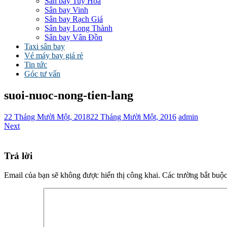
Sân bay Tuy Hòa
Sân bay Vinh
Sân bay Rạch Giá
Sân bay Long Thành
Sân bay Vân Đồn
Taxi sân bay
Vé máy bay giá rẻ
Tin tức
Góc tư vấn
suoi-nuoc-nong-tien-lang
22 Tháng Mười Một, 2018
22 Tháng Mười Một, 2016
admin
Next
Trả lời
Email của bạn sẽ không được hiển thị công khai.
Các trường bắt buộ