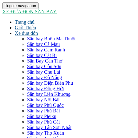
Toggle navigation
XE ĐƯA ĐÓN SÂN BAY
Trang chủ
Giới Thiệu
Xe đưa đón
Sân bay Buôn Ma Thuột
Sân bay Cà Mau
Sân bay Cam Ranh
Sân bay Cát Bi
Sân Bay Cần Thơ
Sân bay Côn Sơn
Sân bay Chu Lai
Sân bay Đà Nẵng
Sân bay Điện Biên Phủ
Sân bay Đồng Hới
Sân bay Liên Khương
Sân bay Nội Bài
Sân bay Phú Quốc
Sân bay Phú Bài
Sân bay Pleiku
Sân bay Phù Cát
Sân bay Tân Sơn Nhất
Sân bay Thọ Xuân