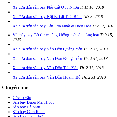
Xe đưa đón sân bay Phù Cát Quy Nhơn
Th11 16, 2018
Xe đưa đón sân bay Nội Bài đi Thái Bình
Th3 8, 2018
Xe đưa đón sân bay Tân Sơn Nhất đi Biên Hòa
Th2 17, 2018
Vé máy bay Tết được hàng không mở bán đồng loạt
Th9 15,
2023
Xe đưa đón sân bay Vân Đồn Quảng Yên
Th12 31, 2018
Xe đưa đón sân bay Vân Đồn Đông Triều
Th12 31, 2018
Xe đưa đón sân bay Vân Đồn Tiên Yên
Th12 31, 2018
Xe đưa đón sân bay Vân Đồn Hoành Bồ
Th12 31, 2018
Chuyên mục
Góc tư vấn
Sân bay Buôn Ma Thuột
Sân bay Cà Mau
Sân bay Cam Ranh
Sân Bay Cần Thơ