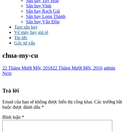
Sân bay Tuy Hòa
Sân bay Vinh
Sân bay Rạch Giá
Sân bay Long Thành
Sân bay Vân Đồn
Taxi sân bay
Vé máy bay giá rẻ
Tin tức
Góc tư vấn
chua-my-cu
22 Tháng Mười Một, 2018
22 Tháng Mười Một, 2016
admin
Next
Trả lời
Email của bạn sẽ không được hiển thị công khai.
Các trường bắt
buộc được đánh dấu
*
Bình luận
*