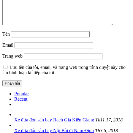
Tên
Email
Trang web
Lưu tên của tôi, email, và trang web trong trình duyệt này cho
lần bình luận kế tiếp của tôi.
Popular
Recent
Xe đưa đón sân bay Rạch Giá Kiên Giang
Th11 17, 2018
Xe đưa đón sân bay Nội Bài đi Nam Định
Th3 6, 2018