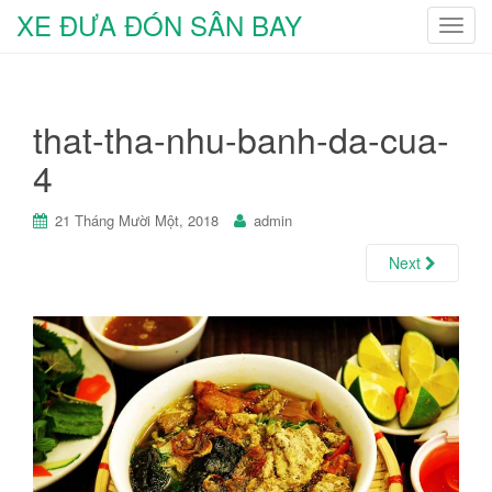
XE ĐƯA ĐÓN SÂN BAY
T
o
g
g
that-tha-nhu-banh-da-cua-
l
e
4
n
a
21 Tháng Mười Một, 2018
admin
v
i
Next
g
a
t
i
o
n