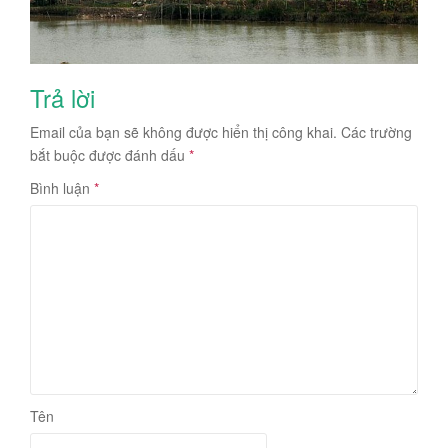
Trả lời
Email của bạn sẽ không được hiển thị công khai.
Các trường
bắt buộc được đánh dấu
*
Bình luận
*
Tên