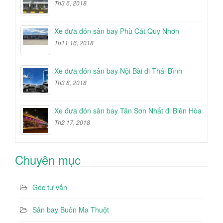
Th3 6, 2018
Xe đưa đón sân bay Phù Cát Quy Nhơn
Th11 16, 2018
Xe đưa đón sân bay Nội Bài đi Thái Bình
Th3 8, 2018
Xe đưa đón sân bay Tân Sơn Nhất đi Biên Hòa
Th2 17, 2018
Chuyên mục
Góc tư vấn
Sân bay Buôn Ma Thuột