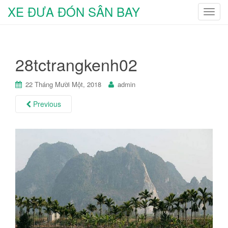
XE ĐƯA ĐÓN SÂN BAY
T
o
g
g
28tctrangkenh02
l
e
n
22 Tháng Mười Một, 2018
admin
a
Previous
v
i
g
a
t
i
o
n