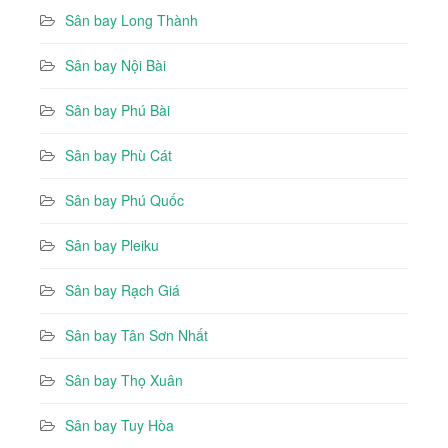
Sân bay Long Thành
Sân bay Nội Bài
Sân bay Phú Bài
Sân bay Phù Cát
Sân bay Phú Quốc
Sân bay Pleiku
Sân bay Rạch Giá
Sân bay Tân Sơn Nhất
Sân bay Thọ Xuân
Sân bay Tuy Hòa