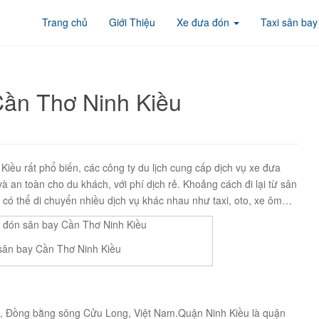
Trang chủ
Giới Thiệu
Xe đưa đón
Taxi sân bay
ần Thơ Ninh Kiều
iều rất phổ biến, các công ty du lịch cung cấp dịch vụ xe đưa
và an toàn cho du khách, với phí dịch rẻ. Khoảng cách đi lại từ sân
có thể di chuyển nhiều dịch vụ khác nhau như taxi, oto, xe ôm…
sân bay Cần Thơ Ninh Kiều
ơ, Đồng bằng sông Cửu Long, Việt Nam.Quận Ninh Kiều là quận