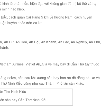
 kinh tế phát triển, hiện đại, với không gian đô thị bề thế và hạ
n minh,hào hiệp.
 Bắc, cách quận Cái Răng 5 km về hướng Nam, cách huyện
uận huyện khác trên 20 km.
h, An Cư, An Hoà, An Hội, An Khánh, An Lạc, An Nghiệp, An Phú,
Khánh.
tnam Airlines, Vietjet Air,.Giá vé máy bay đi Cần Thơ tùy thuộc
ảng 22km, nên sau khi xuống sân bay bạn rất dễ dàng bắt xe về
n Thơ Ninh Kiều cũng như các Thành Phố lân cận khác.
đón sân bay Cần Thơ Ninh Kiều