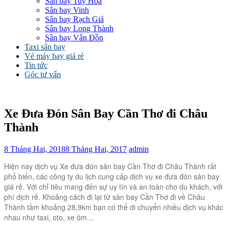
Sân bay Tuy Hòa
Sân bay Vinh
Sân bay Rạch Giá
Sân bay Long Thành
Sân bay Vân Đồn
Taxi sân bay
Vé máy bay giá rẻ
Tin tức
Góc tư vấn
Xe Đưa Đón Sân Bay Cần Thơ đi Châu
Thành
8 Tháng Hai, 2018
8 Tháng Hai, 2017
admin
Hiện nay dịch vụ Xe đưa đón sân bay Cần Thơ đi Châu Thành rất
phổ biến, các công ty du lịch cung cấp dịch vụ xe đưa đón sân bay
giá rẻ. Với chỉ tiêu mang đến sự uy tín và an toàn cho du khách, với
phí dịch rẻ. Khoảng cách đi lại từ sân bay Cần Thơ đi về Châu
Thành tầm khoảng 28,9km bạn có thể di chuyển nhiều dịch vụ khác
nhau như taxi, oto, xe ôm…