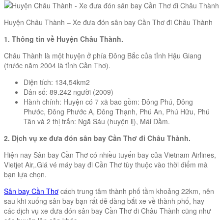
Huyện Châu Thành – Xe đưa đón sân bay Cần Thơ đi Châu Thành
1. Thông tin về Huyện Châu Thành.
Châu Thành là một huyện ở phía Đông Bắc của tỉnh Hậu Giang
(trước năm 2004 là tỉnh Cần Thơ).
Diện tích: 134,54km2
Dân số: 89.242 người (2009)
Hành chính: Huyện có 7 xã bao gồm: Đông Phú, Đông
Phước, Đông Phước A, Đông Thạnh, Phú An, Phú Hữu, Phú
Tân và 2 thị trấn: Ngã Sáu (huyện lị), Mái Dầm.
2. Dịch vụ xe đưa đón sân bay Cần Thơ đi Châu Thành.
Hiện nay Sân bay Cần Thơ có nhiều tuyến bay của Vietnam Airlines,
Vietjet Air,.Giá vé máy bay đi Cần Thơ tùy thuộc vào thời điểm mà
bạn lựa chọn.
Sân bay Cần Thơ
cách trung tâm thành phố tầm khoảng 22km, nên
sau khi xuống sân bay bạn rất dễ dàng bắt xe về thành phố, hay
các dịch vụ xe đưa đón sân bay Cần Thơ đi Châu Thành cũng như