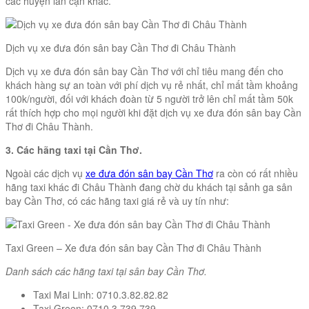
các huyện lân cận khác.
Dịch vụ xe đưa đón sân bay Cần Thơ đi Châu Thành
Dịch vụ xe đưa đón sân bay Cần Thơ với chỉ tiêu mang đến cho
khách hàng sự an toàn với phí dịch vụ rẻ nhất, chỉ mất tầm khoảng
100k/người, đối với khách đoàn từ 5 người trở lên chỉ mất tầm 50k
rất thích hợp cho mọi người khi đặt dịch vụ xe đưa đón sân bay Cần
Thơ đi Châu Thành.
3. Các hãng taxi tại Cần Thơ.
Ngoài các dịch vụ
xe đưa đón sân bay Cần Thơ
ra còn có rất nhiều
hãng taxi khác đi Châu Thành đang chờ du khách tại sảnh ga sân
bay Cần Thơ, có các hãng taxi giá rẻ và uy tín như:
Taxi Green – Xe đưa đón sân bay Cần Thơ đi Châu Thành
Danh sách các hãng taxi tại sân bay Cần Thơ.
Taxi Mai Linh: 0710.3.82.82.82
Taxi Green: 0710.3.739.739