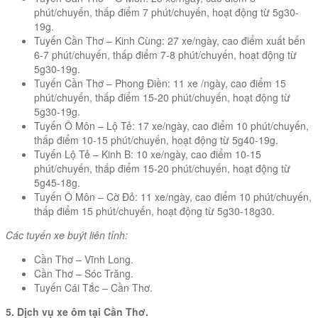
phút/chuyến, thấp điểm 7 phút/chuyến, hoạt động từ 5g30-
19g.
Tuyến Cần Thơ – Kinh Cùng: 27 xe/ngày, cao điểm xuất bến
6-7 phút/chuyến, thấp điểm 7-8 phút/chuyến, hoạt động từ
5g30-19g.
Tuyến Cần Thơ – Phong Điền: 11 xe /ngày, cao điểm 15
phút/chuyến, thấp điểm 15-20 phút/chuyến, hoạt động từ
5g30-19g.
Tuyến Ô Môn – Lộ Tẻ: 17 xe/ngày, cao điểm 10 phút/chuyến,
thấp điểm 10-15 phút/chuyến, hoạt động từ 5g40-19g.
Tuyến Lộ Tẻ – Kinh B: 10 xe/ngày, cao điểm 10-15
phút/chuyến, thấp điểm 15-20 phút/chuyến, hoạt động từ
5g45-18g.
Tuyến Ô Môn – Cờ Đỏ: 11 xe/ngày, cao điểm 10 phút/chuyến,
thấp điểm 15 phút/chuyến, hoạt động từ 5g30-18g30.
Các tuyến xe buýt liên tỉnh:
Cần Thơ – Vĩnh Long.
Cần Thơ – Sóc Trăng.
Tuyến Cái Tắc – Cần Thơ.
5. Dịch vụ xe ôm tại Cần Thơ.