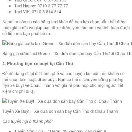
Taxi Happy: 0710.3.77.77.77
Taxi VIP: 0710.3.814.814
Ngoài ra còn có các hãng taxi khác để bạn lựa chọn,nắm bắt được
mức giá cước và giúp bạn đi xe được yên tâm hơn và tính toán được
số tiền mà bạn phải bỏ ra.
Bảng giá cước taxi Green – Xe đưa đón sân bay Cần Thơ đi Châu T
4. Phương tiện xe buýt tại Cần Thơ.
Để dễ dàng đi lại ở Thành phố và các huyện lân cận, du khách có
thể chọn taxi hoặc đi xe buýt. Bạn có thể di chuyển bằng phương
tiện xe buýt về Châu Thành với giá rẻ phù hợp cho mọi người tiết
kiệm chi phí đi lại.
Tuyến Xe Buýt – Xe đưa đón sân bay Cần Thơ đi Châu Thành
Các tuyến nội ô thành phố:
Tuyến Cần Thơ – Ô Môn: 25 xe/ngày, cao điểm 6