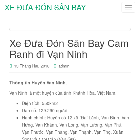
XE ĐƯA ĐÓN SÂN BAY
T
o
g
g
l
Xe Đưa Đón Sân Bay Cam
e
Ranh đi Vạn Ninh
n
a
v
13 Tháng Hai, 2018
admin
i
g
Thông tin Huyện Vạn Ninh.
a
Vạn Ninh là một huyện của tỉnh Khánh Hòa, Việt Nam.
t
i
Diện tích: 550km2
o
Dân số: 129.290 người
n
Hành chính: Huyện có 12 xã (Đại Lãnh, Vạn Bình, Vạn
Hưng, Vạn Khánh, Vạn Long, Vạn Lương, Vạn Phú,
Vạn Phước, Vạn Thắng, Vạn Thạnh, Vạn Thọ, Xuân
Sơn) và 1 thị trấn (Vạn Giã).