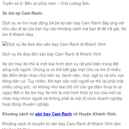
Tuyến số 6: Bến xe phía nam – Chợ Lương Sơn.
Xe ôm tại Cam Ranh:
Dịch vụ xe ôm hoạt động 24/24 tại sân bay Cam Ranh đáp ứng với
nhu cầu đi lại của bạn tùy vào khoảng cách mà bạn đi để trả giá. Xe
ôm ở Khánh Hòa.
Dịch vụ Xe đưa đón sân bay Cam Ranh đi Khánh Vĩnh
Xe ôm hay Xe thồ là một loại hình dịch vụ rất phổ biến trong đời
sống mỗi người. Chúng ta có thể bắt gặp một Chú xe ôm ở nhiều
địa điểm khác nhau như bến xe, bệnh viện, chợ, ngã tư và khu vực
đông dân cư. Tuy nhiên, Khi bạn cần một người xe thồ lại phải mất
nhiều công sức, nó không như taxi ôtô chỉ cần gọi điện thoại là có
ngay! Bởi vì Xe ôm hay Xe thồ là một hình thức tự túc của một cá
nhân hay nhóm người và không phải là một tổ chức doanh nghiệp
hoạt động chuyên nghiệp.
Khoảng cách từ
sân bay Cam Ranh
về Huyện Khánh Vĩnh.
Khoảng cách di chuyển từ sân bay Cam Ranh đi Khánh Vĩnh tầm