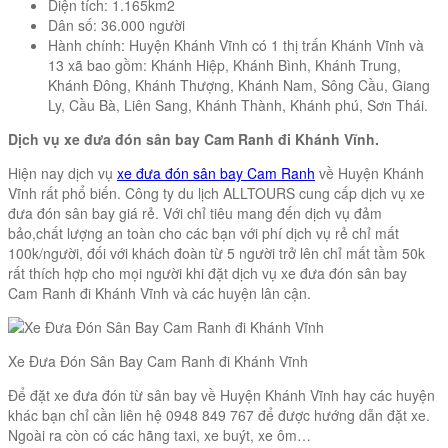
Diện tích: 1.165km2
Dân số: 36.000 người
Hành chính: Huyện Khánh Vĩnh có 1 thị trấn Khánh Vĩnh và
13 xã bao gồm: Khánh Hiệp, Khánh Bình, Khánh Trung,
Khánh Đông, Khánh Thượng, Khánh Nam, Sông Cầu, Giang
Ly, Cầu Bà, Liên Sang, Khánh Thành, Khánh phú, Sơn Thái.
Dịch vụ xe đưa đón sân bay Cam Ranh đi Khánh Vĩnh.
Hiện nay dịch vụ
xe đưa đón sân bay Cam Ranh
về Huyện Khánh
Vĩnh rất phổ biến. Công ty du lịch ALLTOURS cung cấp dịch vụ xe
đưa đón sân bay giá rẻ. Với chỉ tiêu mang đến dịch vụ đảm
bảo,chất lượng an toàn cho các bạn với phí dịch vụ rẻ chỉ mất
100k/người, đối với khách đoàn từ 5 người trở lên chỉ mất tầm 50k
rất thích hợp cho mọi người khi đặt dịch vụ xe đưa đón sân bay
Cam Ranh đi Khánh Vĩnh và các huyện lân cận.
Xe Đưa Đón Sân Bay Cam Ranh đi Khánh Vĩnh
Để đặt xe đưa đón từ sân bay về Huyện Khánh Vĩnh hay các huyện
khác bạn chỉ cần liên hệ 0948 849 767 để được hướng dẫn đặt xe.
Ngoài ra còn có các hãng taxi, xe buýt, xe ôm…