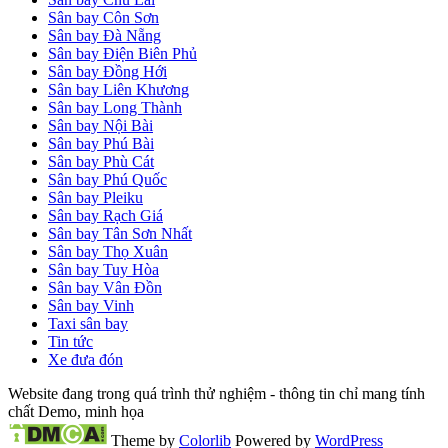
Sân bay Côn Sơn
Sân bay Đà Nẵng
Sân bay Điện Biên Phủ
Sân bay Đồng Hới
Sân bay Liên Khương
Sân bay Long Thành
Sân bay Nội Bài
Sân bay Phú Bài
Sân bay Phù Cát
Sân bay Phú Quốc
Sân bay Pleiku
Sân bay Rạch Giá
Sân bay Tân Sơn Nhất
Sân bay Thọ Xuân
Sân bay Tuy Hòa
Sân bay Vân Đồn
Sân bay Vinh
Taxi sân bay
Tin tức
Xe đưa đón
Website đang trong quá trình thử nghiệm - thông tin chỉ mang tính
chất Demo, minh họa
Theme by
Colorlib
Powered by
WordPress