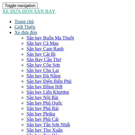
Toggle navigation
XE ĐƯA ĐÓN SÂN BAY
Trang chủ
Giới Thiệu
Xe đưa đón
Sân bay Buôn Ma Thuột
Sân bay Cà Mau
Sân bay Cam Ranh
Sân bay Cát Bi
Sân Bay Cần Thơ
Sân bay Côn Sơn
Sân bay Chu Lai
Sân bay Đà Nẵng
Sân bay Điện Biên Phủ
Sân bay Đồng Hới
Sân bay Liên Khương
Sân bay Nội Bài
Sân bay Phú Quốc
Sân bay Phú Bài
Sân bay Pleiku
Sân bay Phù Cát
Sân bay Tân Sơn Nhất
Sân bay Thọ Xuân