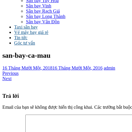
Sân bay Tuy Hòa
Sân bay Vinh
Sân bay Rạch Giá
Sân bay Long Thành
Sân bay Vân Đồn
Taxi sân bay
Vé máy bay giá rẻ
Tin tức
Góc tư vấn
san-bay-ca-mau
16 Tháng Mười Một, 2018
16 Tháng Mười Một, 2016
admin
Previous
Next
Trả lời
Email của bạn sẽ không được hiển thị công khai.
Các trường bắt buộ