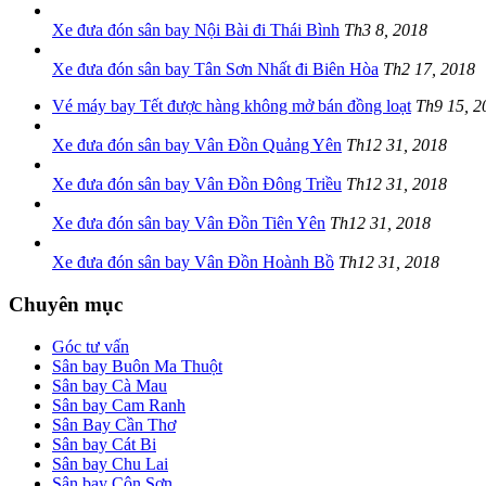
Xe đưa đón sân bay Nội Bài đi Thái Bình
Th3 8, 2018
Xe đưa đón sân bay Tân Sơn Nhất đi Biên Hòa
Th2 17, 2018
Vé máy bay Tết được hàng không mở bán đồng loạt
Th9 15, 2
Xe đưa đón sân bay Vân Đồn Quảng Yên
Th12 31, 2018
Xe đưa đón sân bay Vân Đồn Đông Triều
Th12 31, 2018
Xe đưa đón sân bay Vân Đồn Tiên Yên
Th12 31, 2018
Xe đưa đón sân bay Vân Đồn Hoành Bồ
Th12 31, 2018
Chuyên mục
Góc tư vấn
Sân bay Buôn Ma Thuột
Sân bay Cà Mau
Sân bay Cam Ranh
Sân Bay Cần Thơ
Sân bay Cát Bi
Sân bay Chu Lai
Sân bay Côn Sơn