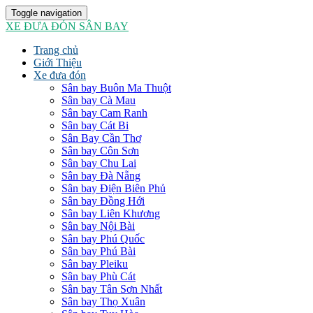
Toggle navigation
XE ĐƯA ĐÓN SÂN BAY
Trang chủ
Giới Thiệu
Xe đưa đón
Sân bay Buôn Ma Thuột
Sân bay Cà Mau
Sân bay Cam Ranh
Sân bay Cát Bi
Sân Bay Cần Thơ
Sân bay Côn Sơn
Sân bay Chu Lai
Sân bay Đà Nẵng
Sân bay Điện Biên Phủ
Sân bay Đồng Hới
Sân bay Liên Khương
Sân bay Nội Bài
Sân bay Phú Quốc
Sân bay Phú Bài
Sân bay Pleiku
Sân bay Phù Cát
Sân bay Tân Sơn Nhất
Sân bay Thọ Xuân