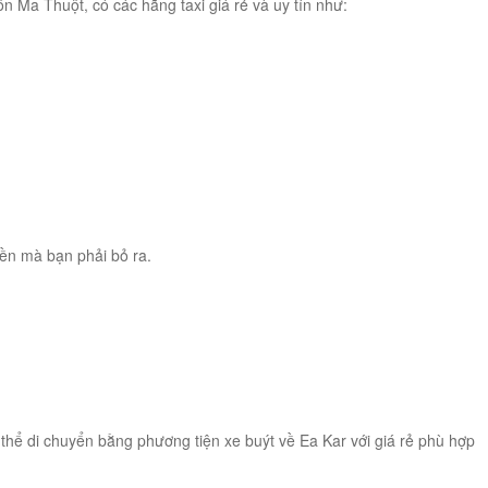
n Ma Thuột, có các hãng taxi giá rẻ và uy tín như:
iền mà bạn phải bỏ ra.
 thể di chuyển bằng phương tiện xe buýt về Ea Kar với giá rẻ phù hợp