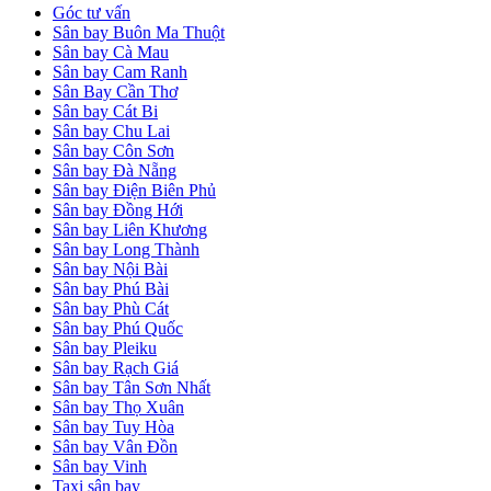
Góc tư vấn
Sân bay Buôn Ma Thuột
Sân bay Cà Mau
Sân bay Cam Ranh
Sân Bay Cần Thơ
Sân bay Cát Bi
Sân bay Chu Lai
Sân bay Côn Sơn
Sân bay Đà Nẵng
Sân bay Điện Biên Phủ
Sân bay Đồng Hới
Sân bay Liên Khương
Sân bay Long Thành
Sân bay Nội Bài
Sân bay Phú Bài
Sân bay Phù Cát
Sân bay Phú Quốc
Sân bay Pleiku
Sân bay Rạch Giá
Sân bay Tân Sơn Nhất
Sân bay Thọ Xuân
Sân bay Tuy Hòa
Sân bay Vân Đồn
Sân bay Vinh
Taxi sân bay