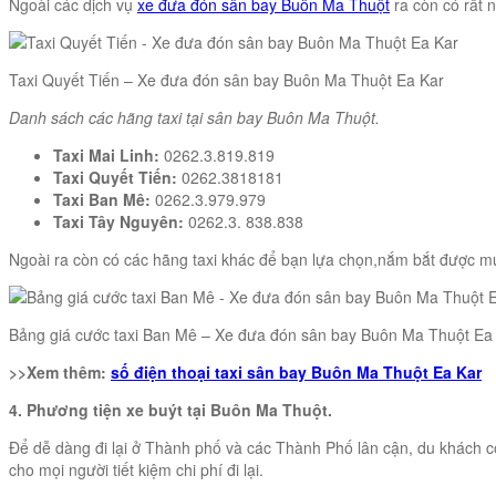
Ngoài các dịch vụ
xe đưa đón sân bay Buôn Ma Thuột
ra còn có rất 
Taxi Quyết Tiến – Xe đưa đón sân bay Buôn Ma Thuột Ea Kar
Danh sách các hãng taxi tại sân bay Buôn Ma Thuột.
Taxi Mai Linh:
0262.3.819.819
Taxi Quyết Tiến:
0262.3818181
Taxi Ban Mê:
0262.3.979.979
Taxi Tây Nguyên:
0262.3. 838.838
Ngoài ra còn có các hãng taxi khác để bạn lựa chọn,nắm bắt được mứ
Bảng giá cước taxi Ban Mê – Xe đưa đón sân bay Buôn Ma Thuột Ea
>>Xem thêm:
số điện thoại taxi sân bay Buôn Ma Thuột Ea Kar
4. Phương tiện xe buýt tại Buôn Ma Thuột.
Để dễ dàng đi lại ở Thành phố và các Thành Phố lân cận, du khách có
cho mọi người tiết kiệm chi phí đi lại.