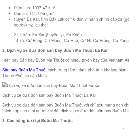
Diện tích: 1037.47 km²
Dân số: 141.724người
Huyện Ea Kar, tỉnh Đắk Lắk có 16 đơn vị hành chính cấp xã (gồ
người/km2, cụ thể:
2 thị trấn: Ea Kar (huyện lỵ), Ea Knốp.
14 xã: Cư Bông, Cư Elang, Cư Huê, Cư Ni, Cư Prông, Cư Yang,
2. Dịch vụ xe đưa đón sân bay Buôn Ma Thuột Ea Kar.
Hiện nay Sân bay Buôn Ma Thuột có nhiều tuyến bay của Vietnam Airli
Sân bay Buôn Ma Thuột
cách trung tâm thành phố tầm khoảng 8km, n
Thành Phố lân cận khác.
Dịch vụ xe đưa đón sân bay Buôn Ma Thuột Ea Kar
Dịch vụ xe đưa đón sân bay Buôn Ma Thuột với chỉ tiêu mang đến cho 
thích hợp cho mọi người khi đặt dịch vụ xe đưa đón sân bay Buôn Ma
3. Các hãng taxi tại Buôn Ma Thuột.