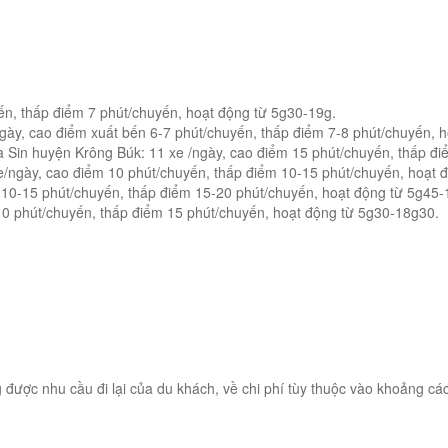
yến, thấp điểm 7 phút/chuyến, hoạt động từ 5g30-19g.
ày, cao điểm xuất bến 6-7 phút/chuyến, thấp điểm 7-8 phút/chuyến, h
 Sin huyện Krông Búk: 11 xe /ngày, cao điểm 15 phút/chuyến, thấp đi
/ngày, cao điểm 10 phút/chuyến, thấp điểm 10-15 phút/chuyến, hoạt 
10-15 phút/chuyến, thấp điểm 15-20 phút/chuyến, hoạt động từ 5g45-
0 phút/chuyến, thấp điểm 15 phút/chuyến, hoạt động từ 5g30-18g30.
ược nhu cầu đi lại của du khách, về chi phí tùy thuộc vào khoảng cách