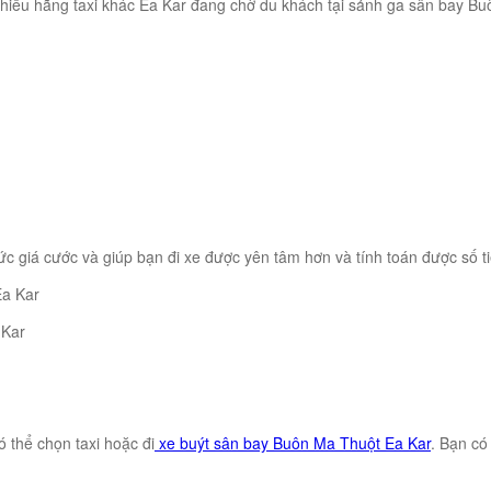
nhiều hãng taxi khác Ea Kar đang chờ du khách tại sảnh ga sân bay Buô
c giá cước và giúp bạn đi xe được yên tâm hơn và tính toán được số t
 Kar
 thể chọn taxi hoặc đi
xe buýt sân bay Buôn Ma Thuột Ea Kar
. Bạn có