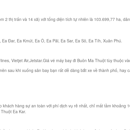
m 2 thị trấn và 14 xã) với tổng diện tích tự nhiên là 103.699,77 ha, 
 Ea Đar, Ea Kmút, Ea Ô, Ea Păl, Ea Sar, Ea Sô, Ea Tíh, Xuân Phú.
nes, Vietjet Air,Jetstar.Giá vé máy bay đi Buôn Ma Thuột tùy thuộc và
ên sau khi xuống sân bay bạn rất dễ dàng bắt xe về thành phố, hay 
khách hàng sự an toàn với phí dịch vụ rẻ nhất, chỉ mất tầm khoảng 100
 Thuột Ea Kar.