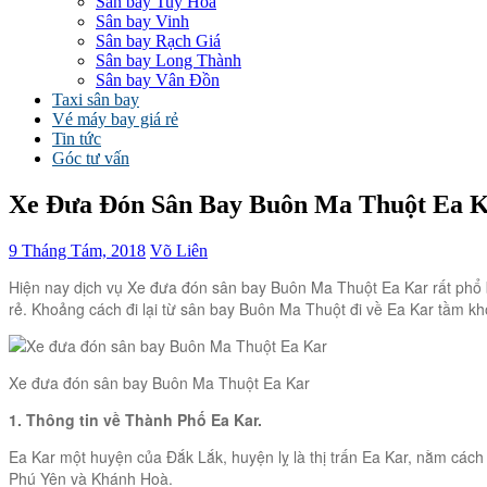
Sân bay Tuy Hòa
Sân bay Vinh
Sân bay Rạch Giá
Sân bay Long Thành
Sân bay Vân Đồn
Taxi sân bay
Vé máy bay giá rẻ
Tin tức
Góc tư vấn
Xe Đưa Đón Sân Bay Buôn Ma Thuột Ea 
9 Tháng Tám, 2018
Võ Liên
Hiện nay dịch vụ Xe đưa đón sân bay Buôn Ma Thuột Ea Kar rất phổ biế
rẻ. Khoảng cách đi lại từ sân bay Buôn Ma Thuột đi về Ea Kar tầm k
Xe đưa đón sân bay Buôn Ma Thuột Ea Kar
1. Thông tin về Thành Phố Ea Kar.
Ea Kar một huyện của Đắk Lắk, huyện lỵ là thị trấn Ea Kar, nằm cách
Phú Yên và Khánh Hoà.