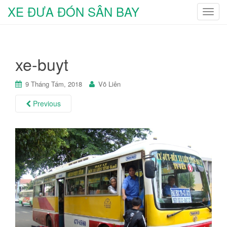
XE ĐƯA ĐÓN SÂN BAY
T
o
g
g
xe-buyt
l
e
n
9 Tháng Tám, 2018
Võ Liên
a
Previous
v
i
g
a
t
i
o
n