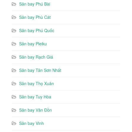
Sân bay Phú Bài
Sân bay Phù Cát
Sân bay Phú Quốc
Sân bay Pleiku
Sân bay Rạch Giá
Sân bay Tân Sơn Nhất
Sân bay Thọ Xuân
Sân bay Tuy Hòa
Sân bay Vân Đồn
Sân bay Vinh