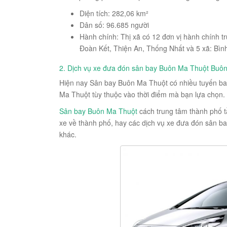
Diện tích: 282,06 km²
Dân số: 96.685 người
Hành chính: Thị xã có 12 đơn vị hành chính t
Đoàn Kết, Thiện An, Thống Nhất và 5 xã: Bìn
2. Dịch vụ xe đưa đón sân bay Buôn Ma Thuột Buô
Hiện nay Sân bay Buôn Ma Thuột có nhiều tuyến bay c
Ma Thuột tùy thuộc vào thời điểm mà bạn lựa chọn.
Sân bay Buôn Ma Thuột
cách trung tâm thành phố t
xe về thành phố, hay các dịch vụ xe đưa đón sân 
khác.