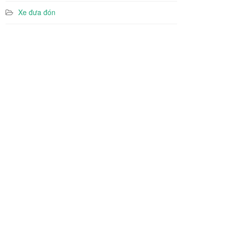
Xe đưa đón