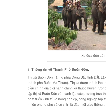
Xe đưa đón sân
1. Thông tin về Thành Phố Buôn Đôn.
Thị xã Buôn Đôn nằm ở phía Đông Bắc tỉnh Đắk Lắk, 
thành phố Buôn Ma Thuột). Thị xã được thành lập t
điều chỉnh địa giới hành chính xã thuộc huyện Krôn
lập thị xã Buôn Đôn và thành lập các phường trực th
phát triển kinh tế về nông nghiệp, công nghiệp tập t
nhiên phong phú và có vị trí là đầu mối giao thông th