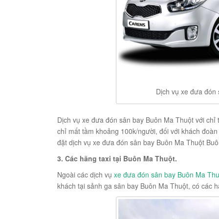
Dịch vụ xe đưa đón
Dịch vụ xe đưa đón sân bay Buôn Ma Thuột với chỉ t
chỉ mất tầm khoảng 100k/người, đối với khách đoàn t
đặt dịch vụ xe đưa đón sân bay Buôn Ma Thuột Buô
3. Các hãng taxi tại Buôn Ma Thuột.
Ngoài các dịch vụ
xe đưa đón sân bay Buôn Ma Thu
khách tại sảnh ga sân bay Buôn Ma Thuột, có các hãn