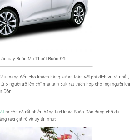
 sân bay Buôn Ma Thuột Buôn Đôn
iêu mang đến cho khách hàng sự an toàn với phí dịch vụ rẻ nhất,
ừ 5 người trở lên chỉ mất tầm 50k rất thích hợp cho mọi người khi
n Đôn.
ột
ra còn có rất nhiều hãng taxi khác Buôn Đôn đang chờ du
g taxi giá rẻ và uy tín như: