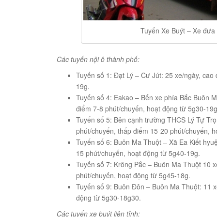
Tuyến Xe Buýt – Xe đưa
Các tuyến nội ô thành phố:
Tuyến số 1: Đạt Lý – Cư Jút: 25 xe/ngày, cao
19g.
Tuyến số 4: Eakao – Bến xe phía Bắc Buôn Ma
điểm 7-8 phút/chuyến, hoạt động từ 5g30-19g
Tuyến số 5: Bên cạnh trường THCS Lý Tự Trọn
phút/chuyến, thấp điểm 15-20 phút/chuyến, h
Tuyến số 6: Buôn Ma Thuột – Xã Ea Kiết hyuệ
15 phút/chuyến, hoạt động từ 5g40-19g.
Tuyến số 7: Krông Pắc – Buôn Ma Thuột 10 x
phút/chuyến, hoạt động từ 5g45-18g.
Tuyến số 9: Buôn Đôn – Buôn Ma Thuột: 11 xe
động từ 5g30-18g30.
Các tuyến xe buýt liên tỉnh: