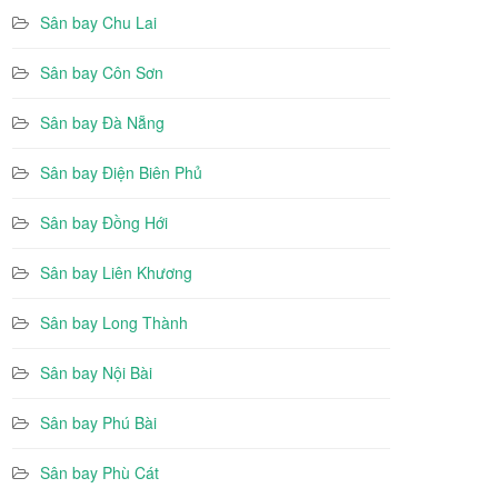
Sân bay Chu Lai
Sân bay Côn Sơn
Sân bay Đà Nẵng
Sân bay Điện Biên Phủ
Sân bay Đồng Hới
Sân bay Liên Khương
Sân bay Long Thành
Sân bay Nội Bài
Sân bay Phú Bài
Sân bay Phù Cát