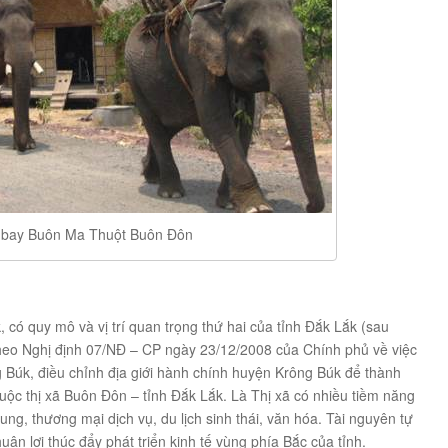
 bay Buôn Ma Thuột Buôn Đôn
có quy mô và vị trí quan trọng thứ hai của tỉnh Đắk Lắk (sau
heo Nghị định 07/NĐ – CP ngày 23/12/2008 của Chính phủ về việc
g Búk, điều chỉnh địa giới hành chính huyện Krông Búk để thành
uộc thị xã Buôn Đôn – tỉnh Đắk Lắk. Là Thị xã có nhiều tiềm năng
rung, thương mại dịch vụ, du lịch sinh thái, văn hóa. Tài nguyên tự
uận lợi thúc đẩy phát triển kinh tế vùng phía Bắc của tỉnh.