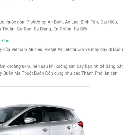
rực thuộc gồm 7 phường: An Bình, An Lạc, Bình Tân, Đạt Hiếu,
h Thuận, Cư Bao, Ea Blang, Ea Drông, Ea Siên.
n Đôn.
ủa Vietnam Airlines, Vietjet Air,Jetstar.Giá vé máy bay đi Buôn
ầm khoảng 8km, nên sau khi xuống sân bay bạn rất dễ dàng bắt
bay Buôn Ma Thuột Buôn Đôn cũng như các Thành Phố lân cận