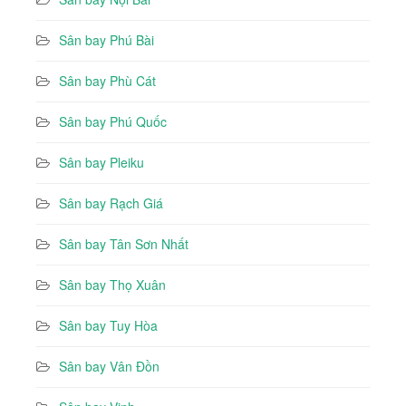
Sân bay Phú Bài
Sân bay Phù Cát
Sân bay Phú Quốc
Sân bay Pleiku
Sân bay Rạch Giá
Sân bay Tân Sơn Nhất
Sân bay Thọ Xuân
Sân bay Tuy Hòa
Sân bay Vân Đồn