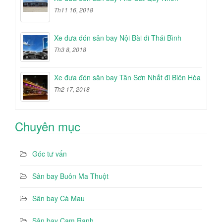
Th11 16, 2018
Xe đưa đón sân bay Nội Bài đi Thái Bình
Th3 8, 2018
Xe đưa đón sân bay Tân Sơn Nhất đi Biên Hòa
Th2 17, 2018
Chuyên mục
Góc tư vấn
Sân bay Buôn Ma Thuột
Sân bay Cà Mau
Sân bay Cam Ranh