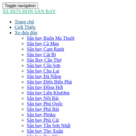
Toggle navigation
XE ĐƯA ĐÓN SÂN BAY
Trang chủ
Giới Thiệu
Xe đưa đón
Sân bay Buôn Ma Thuột
Sân bay Cà Mau
Sân bay Cam Ranh
Sân bay Cát Bi
Sân Bay Cần Thơ
Sân bay Côn Sơn
Sân bay Chu Lai
Sân bay Đà Nẵng
Sân bay Điện Biên Phủ
Sân bay Đồng Hới
Sân bay Liên Khương
Sân bay Nội Bài
Sân bay Phú Quốc
Sân bay Phú Bài
Sân bay Pleiku
Sân bay Phù Cát
Sân bay Tân Sơn Nhất
Sân bay Thọ Xuân