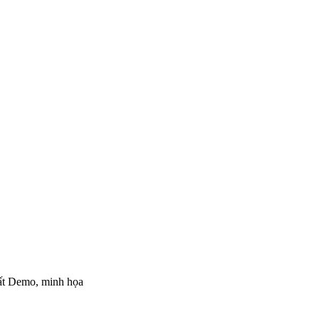
hất Demo, minh họa