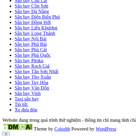
Sân bay Chu Lai
Sân bay Côn Sơn
Sân bay Đà Nẵng
Sân bay Điện Biên Phủ
Sân bay Đồng Hới
Sân bay Liên Khương
Sân bay Long Thành
Sân bay Nội Bài
Sân bay Phú Bài
Sân bay Phù Cát
Sân bay Phú Quốc
Sân bay Pleiku
Sân bay Rạch Giá
Sân bay Tân Sơn Nhất
Sân bay Thọ Xuân
Sân bay Tuy Hòa
Sân bay Vân Đồn
Sân bay Vinh
Taxi sân bay
Tin tức
Xe đưa đón
Website đang trong quá trình thử nghiệm - thông tin chỉ mang tính c
Theme by
Colorlib
Powered by
WordPress