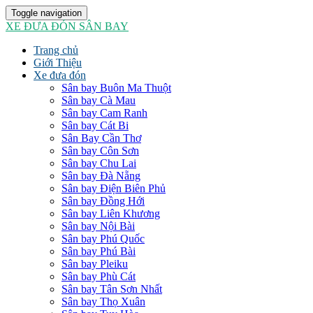
Toggle navigation
XE ĐƯA ĐÓN SÂN BAY
Trang chủ
Giới Thiệu
Xe đưa đón
Sân bay Buôn Ma Thuột
Sân bay Cà Mau
Sân bay Cam Ranh
Sân bay Cát Bi
Sân Bay Cần Thơ
Sân bay Côn Sơn
Sân bay Chu Lai
Sân bay Đà Nẵng
Sân bay Điện Biên Phủ
Sân bay Đồng Hới
Sân bay Liên Khương
Sân bay Nội Bài
Sân bay Phú Quốc
Sân bay Phú Bài
Sân bay Pleiku
Sân bay Phù Cát
Sân bay Tân Sơn Nhất
Sân bay Thọ Xuân