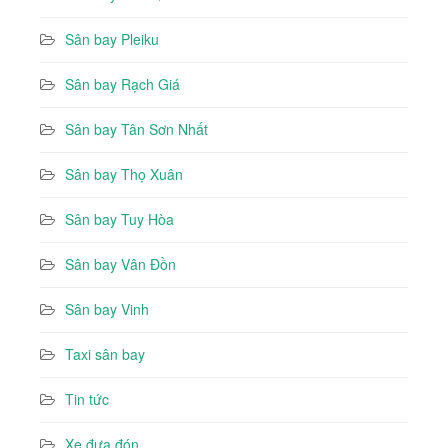
Sân bay Pleiku
Sân bay Rạch Giá
Sân bay Tân Sơn Nhất
Sân bay Thọ Xuân
Sân bay Tuy Hòa
Sân bay Vân Đồn
Sân bay Vinh
Taxi sân bay
Tin tức
Xe đưa đón