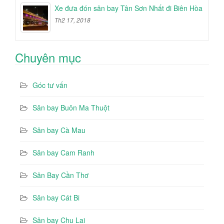
Xe đưa đón sân bay Tân Sơn Nhất đi Biên Hòa
Th2 17, 2018
Chuyên mục
Góc tư vấn
Sân bay Buôn Ma Thuột
Sân bay Cà Mau
Sân bay Cam Ranh
Sân Bay Cần Thơ
Sân bay Cát Bi
Sân bay Chu Lai