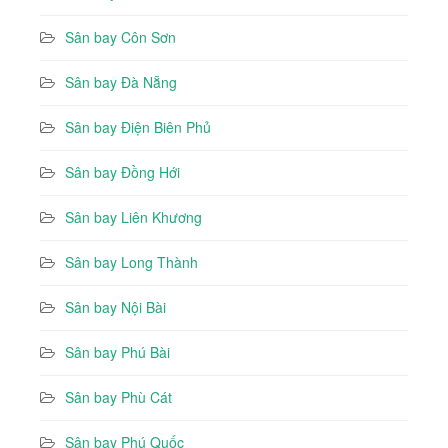
Sân bay Côn Sơn
Sân bay Đà Nẵng
Sân bay Điện Biên Phủ
Sân bay Đồng Hới
Sân bay Liên Khương
Sân bay Long Thành
Sân bay Nội Bài
Sân bay Phú Bài
Sân bay Phù Cát
Sân bay Phú Quốc