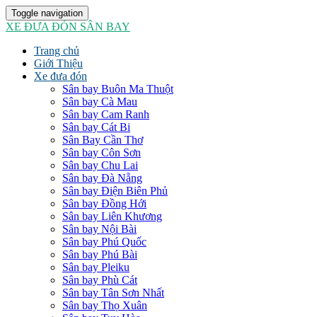
Toggle navigation
XE ĐƯA ĐÓN SÂN BAY
Trang chủ
Giới Thiệu
Xe đưa đón
Sân bay Buôn Ma Thuột
Sân bay Cà Mau
Sân bay Cam Ranh
Sân bay Cát Bi
Sân Bay Cần Thơ
Sân bay Côn Sơn
Sân bay Chu Lai
Sân bay Đà Nẵng
Sân bay Điện Biên Phủ
Sân bay Đồng Hới
Sân bay Liên Khương
Sân bay Nội Bài
Sân bay Phú Quốc
Sân bay Phú Bài
Sân bay Pleiku
Sân bay Phù Cát
Sân bay Tân Sơn Nhất
Sân bay Thọ Xuân