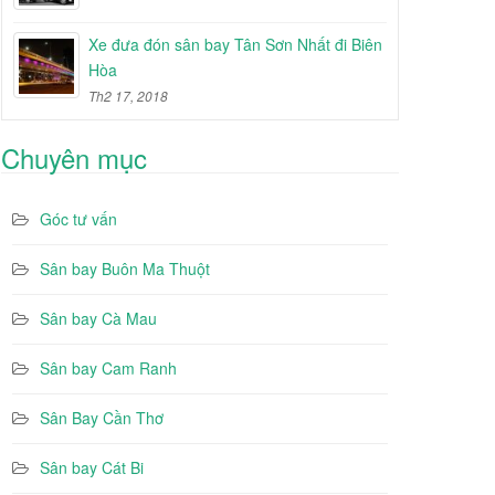
Xe đưa đón sân bay Tân Sơn Nhất đi Biên
Hòa
Th2 17, 2018
Chuyên mục
Góc tư vấn
Sân bay Buôn Ma Thuột
Sân bay Cà Mau
Sân bay Cam Ranh
Sân Bay Cần Thơ
Sân bay Cát Bi