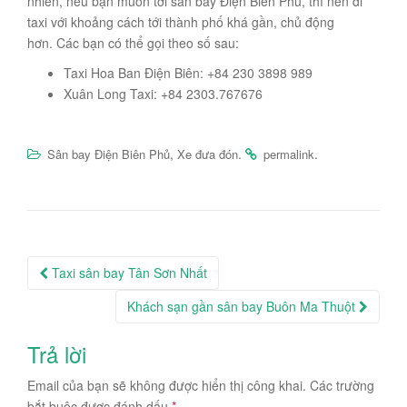
nhiên, nếu bạn muốn tới sân bay Điện Biên Phủ, thì nên đi
taxi với khoảng cách tới thành phố khá gần, chủ động
hơn. Các bạn có thể gọi theo số sau:
Taxi Hoa Ban Điện Biên: +84 230 3898 989
Xuân Long Taxi: +84 2303.767676
,
.
.
Sân bay Điện Biên Phủ
Xe đưa đón
permalink
Post
Taxi sân bay Tân Sơn Nhất
navigation
Khách sạn gần sân bay Buôn Ma Thuột
Trả lời
Email của bạn sẽ không được hiển thị công khai.
Các trường
bắt buộc được đánh dấu
*