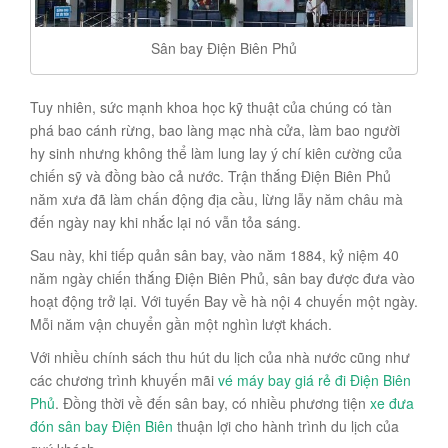
Sân bay Điện Biên Phủ
Tuy nhiên, sức mạnh khoa học kỹ thuật của chúng có tàn
phá bao cánh rừng, bao làng mạc nhà cửa, làm bao người
hy sinh nhưng không thể làm lung lay ý chí kiên cường của
chiến sỹ và đồng bào cả nước. Trận thắng Điện Biên Phủ
năm xưa đã làm chấn động địa cầu, lừng lẫy năm châu mà
đến ngày nay khi nhắc lại nó vẫn tỏa sáng.
Sau này, khi tiếp quản sân bay, vào năm 1884, kỷ niệm 40
năm ngày chiến thắng Điện Biên Phủ, sân bay được đưa vào
hoạt động trở lại. Với tuyến Bay về hà nội 4 chuyến một ngày.
Mỗi năm vận chuyển gần một nghìn lượt khách.
Với nhiều chính sách thu hút du lịch của nhà nước cũng như
các chương trình khuyến mãi
vé máy bay giá rẻ đi Điện Biên
Phủ
. Đồng thời về đến sân bay, có nhiều phương tiện
xe đưa
đón sân bay Điện Biên
thuận lợi cho hành trình du lịch của