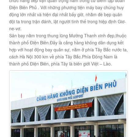
chức năng tiếp vận quan trọng nằm trong cứ điểm tập đoàn
Điện Biên Phủ . Với những phương tiện máy bay chúng huy
động lớn nhất và hiện đại nhất bấy giờ, nhằm đè bẹp quân
đội ta trong trận đánh, lật người tình thế trong hiệp định Giơ-
ne-vơ.
Sân bay nằm trong thung lũng Mường Thanh xinh đẹp,thuộc
thành phố Điện Biên.Đây là cảng hàng không dân dụng kết
hợp với hoạt động bay quân sự, nằm ở phía Tây Bắc nước ta,
cách Hà Nội 300 km về phía Tây Bắc.Phía Đông Nam là
thành phố Điện Biên, phía Tây là biên giới Việt – Lào.