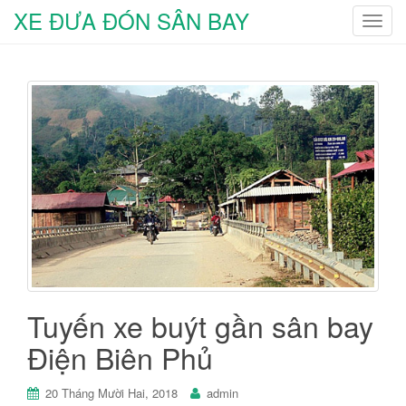
XE ĐƯA ĐÓN SÂN BAY
T
o
g
g
l
e
n
a
v
i
g
a
t
i
Tuyến xe buýt gần sân bay
o
n
Điện Biên Phủ
20 Tháng Mười Hai, 2018
admin