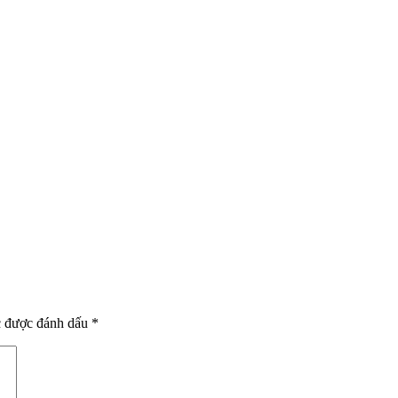
c được đánh dấu
*