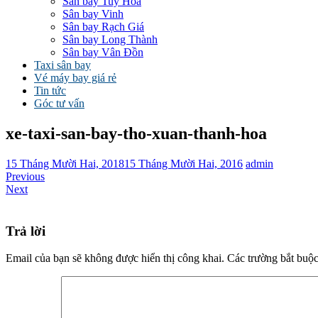
Sân bay Tuy Hòa
Sân bay Vinh
Sân bay Rạch Giá
Sân bay Long Thành
Sân bay Vân Đồn
Taxi sân bay
Vé máy bay giá rẻ
Tin tức
Góc tư vấn
xe-taxi-san-bay-tho-xuan-thanh-hoa
15 Tháng Mười Hai, 2018
15 Tháng Mười Hai, 2016
admin
Previous
Next
Trả lời
Email của bạn sẽ không được hiển thị công khai.
Các trường bắt buộ