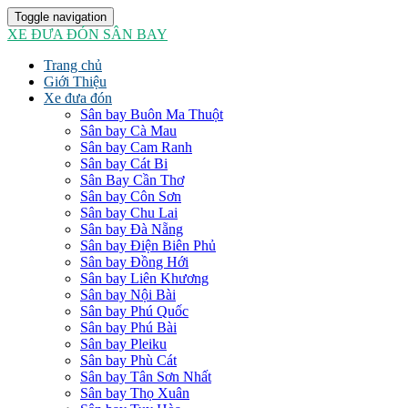
Toggle navigation
XE ĐƯA ĐÓN SÂN BAY
Trang chủ
Giới Thiệu
Xe đưa đón
Sân bay Buôn Ma Thuột
Sân bay Cà Mau
Sân bay Cam Ranh
Sân bay Cát Bi
Sân Bay Cần Thơ
Sân bay Côn Sơn
Sân bay Chu Lai
Sân bay Đà Nẵng
Sân bay Điện Biên Phủ
Sân bay Đồng Hới
Sân bay Liên Khương
Sân bay Nội Bài
Sân bay Phú Quốc
Sân bay Phú Bài
Sân bay Pleiku
Sân bay Phù Cát
Sân bay Tân Sơn Nhất
Sân bay Thọ Xuân