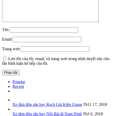
Tên
Email
Trang web
Lưu tên của tôi, email, và trang web trong trình duyệt này cho
lần bình luận kế tiếp của tôi.
Popular
Recent
Xe đưa đón sân bay Rạch Giá Kiên Giang
Th11 17, 2018
Xe đưa đón sân bay Nội Bài đi Nam Định
Th3 6, 2018