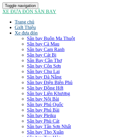
Toggle navigation
XE ĐƯA ĐÓN SÂN BAY
Trang chủ
Giới Thiệu
Xe đưa đón
Sân bay Buôn Ma Thuột
Sân bay Cà Mau
Sân bay Cam Ranh
Sân bay Cát Bi
Sân Bay Cần Thơ
Sân bay Côn Sơn
Sân bay Chu Lai
Sân bay Đà Nẵng
Sân bay Điện Biên Phủ
Sân bay Đồng Hới
Sân bay Liên Khương
Sân bay Nội Bài
Sân bay Phú Quốc
Sân bay Phú Bài
Sân bay Pleiku
Sân bay Phù Cát
Sân bay Tân Sơn Nhất
Sân bay Thọ Xuân