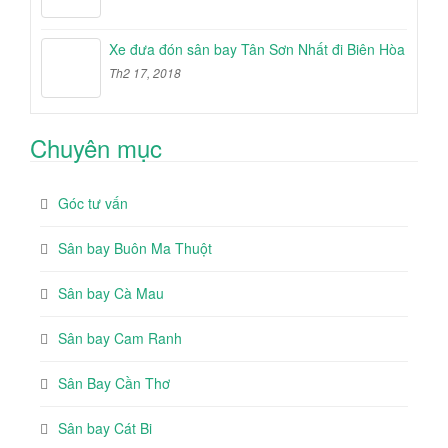
Xe đưa đón sân bay Tân Sơn Nhất đi Biên Hòa
Th2 17, 2018
Chuyên mục
Góc tư vấn
Sân bay Buôn Ma Thuột
Sân bay Cà Mau
Sân bay Cam Ranh
Sân Bay Cần Thơ
Sân bay Cát Bi