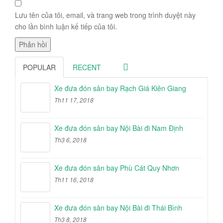
Lưu tên của tôi, email, và trang web trong trình duyệt này
cho lần bình luận kế tiếp của tôi.
POPULAR
RECENT
Xe đưa đón sân bay Rạch Giá Kiên Giang
Th11 17, 2018
Xe đưa đón sân bay Nội Bài đi Nam Định
Th3 6, 2018
Xe đưa đón sân bay Phù Cát Quy Nhơn
Th11 16, 2018
Xe đưa đón sân bay Nội Bài đi Thái Bình
Th3 8, 2018