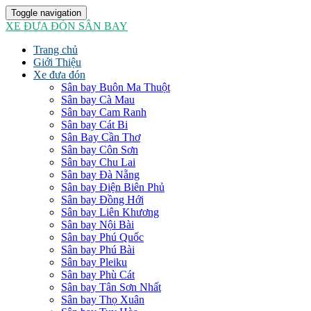
Toggle navigation
XE ĐƯA ĐÓN SÂN BAY
Trang chủ
Giới Thiệu
Xe đưa đón
Sân bay Buôn Ma Thuột
Sân bay Cà Mau
Sân bay Cam Ranh
Sân bay Cát Bi
Sân Bay Cần Thơ
Sân bay Côn Sơn
Sân bay Chu Lai
Sân bay Đà Nẵng
Sân bay Điện Biên Phủ
Sân bay Đồng Hới
Sân bay Liên Khương
Sân bay Nội Bài
Sân bay Phú Quốc
Sân bay Phú Bài
Sân bay Pleiku
Sân bay Phù Cát
Sân bay Tân Sơn Nhất
Sân bay Thọ Xuân