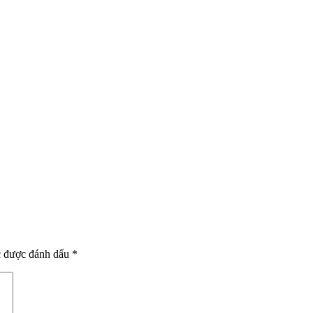
c được đánh dấu
*