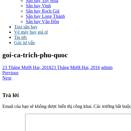
Sân bay Tuy Hòa
Sân bay Vinh
Sân bay Rạch Giá
Sân bay Long Thành
Sân bay Vân Đồn
Taxi sân bay
Vé máy bay giá rẻ
Tin tức
Góc tư vấn
goi-ca-trich-phu-quoc
23 Tháng Mười Hai, 2018
23 Tháng Mười Hai, 2016
admin
Previous
Next
Trả lời
Email của bạn sẽ không được hiển thị công khai.
Các trường bắt buộ