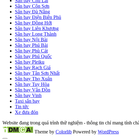
Sân bay Chu Lai
Sân bay Côn Sơn
Sân bay Đà Nẵng
Sân bay Điện Biên Phủ
Sân bay Đồng Hới
Sân bay Liên Khương
Sân bay Long Thành
Sân bay Nội Bài
Sân bay Phú Bài
Sân bay Phù Cát
Sân bay Phú Quốc
Sân bay Pleiku
Sân bay Rạch Giá
Sân bay Tân Sơn Nhất
Sân bay Thọ Xuân
Sân bay Tuy Hòa
Sân bay Vân Đồn
Sân bay Vinh
Taxi sân bay
Tin tức
Xe đưa đón
Website đang trong quá trình thử nghiệm - thông tin chỉ mang tính c
Theme by
Colorlib
Powered by
WordPress