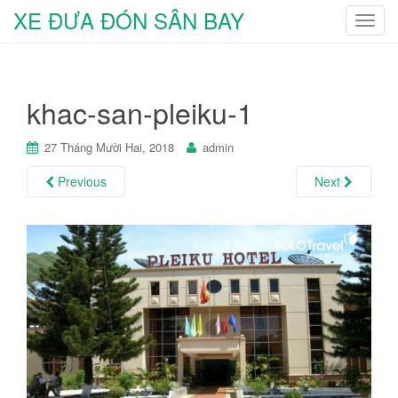
XE ĐƯA ĐÓN SÂN BAY
T
o
g
g
khac-san-pleiku-1
l
e
n
27 Tháng Mười Hai, 2018
admin
a
Previous
Next
v
i
g
a
t
i
o
n