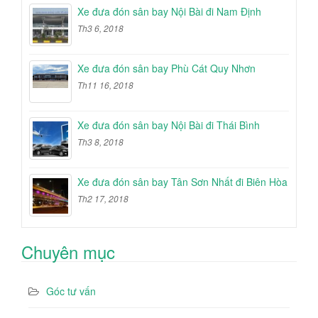
Xe đưa đón sân bay Nội Bài đi Nam Định
Th3 6, 2018
Xe đưa đón sân bay Phù Cát Quy Nhơn
Th11 16, 2018
Xe đưa đón sân bay Nội Bài đi Thái Bình
Th3 8, 2018
Xe đưa đón sân bay Tân Sơn Nhất đi Biên Hòa
Th2 17, 2018
Chuyên mục
Góc tư vấn