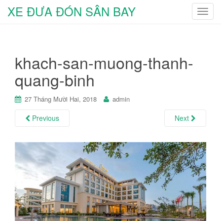
XE ĐƯA ĐÓN SÂN BAY
T
o
g
g
khach-san-muong-thanh-
l
e
quang-binh
n
a
27 Tháng Mười Hai, 2018
admin
v
i
Previous
Next
g
a
t
i
o
n