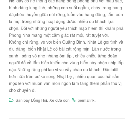
Nơi đây có hệ thống các hang động phong phú với màu sắc,
hình dáng lung linh, những con suối ngầm, chảy trong hang
đá,chèo thuyền giữa núi rừng, luồn vào hang động, tắm bùn
là một trong những hoạt động được nhiều du khách lựa
chọn. Đối với những người yêu thích mạo hiểm thì khám phá
Phong Nha mang một cảm giác rất mới, rất tuyệt vời.
Không chỉ rừng, về với biển Quảng Bình, Nhật Lệ gợi tình và
dịu dàng, biển Nhật Lệ có bãi cát rộng,mịn. Làn nước trong
xanh , sóng vỗ nhẹ nhàng ôm ấp , chiều chiều từng đoàn
người đổ về tắm biển khiến cho vùng biển này nhộn nhịp tấp
nập.Những rặng phi lao vi vu vẫy chào du khách. Đặc biệt
hơn nữa trên bờ kè sông Nhật Lệ , nhiều quán cóc hải sản
mọc lên với muôn vàn món ngon làm tăng thêm phần thú vị
cho chuyến đi.
,
.
.
Sân bay Đồng Hới
Xe đưa đón
permalink