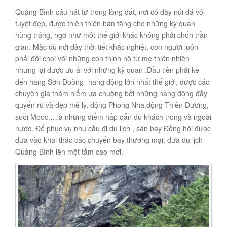
Quảng Bình câu hát từ trong lòng đất, nơi có dãy núi đá vôi
tuyệt đẹp, được thiên thiên ban tặng cho những kỳ quan
hùng tráng, ngỡ như một thế giới khác không phải chốn trần
gian. Mặc dù nới đây thời tiết khắc nghiệt, con người luôn
phải đối chọi với những cơn thịnh nộ từ mẹ thiên nhiên
nhưng lại được ưu ái với những kỳ quan .Đầu tiên phải kể
đến hang Sơn Đoòng- hang động lớn nhất thế giới, được các
chuyên gia thám hiểm ưa chuộng bởi những hang động đầy
quyến rũ và đẹp mê ly, động Phong Nha,động Thiên Đường,
suối Mooc,…là những điểm hấp dẫn du khách trong và ngoài
nước. Để phục vụ nhu cầu đi du lịch , sân bay Đồng hới được
đưa vào khai thác các chuyến bay thương mại, đưa du lịch
Quảng Bình lên một tầm cao mới.