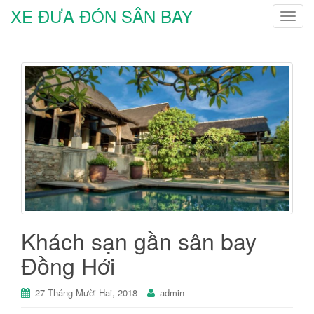
XE ĐƯA ĐÓN SÂN BAY
T
o
g
g
l
e
n
a
v
i
g
a
t
i
Khách sạn gần sân bay
o
Đồng Hới
n
27 Tháng Mười Hai, 2018
admin