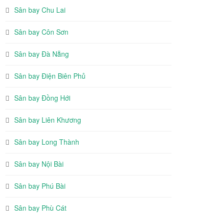
Sân bay Chu Lai
Sân bay Côn Sơn
Sân bay Đà Nẵng
Sân bay Điện Biên Phủ
Sân bay Đồng Hới
Sân bay Liên Khương
Sân bay Long Thành
Sân bay Nội Bài
Sân bay Phú Bài
Sân bay Phù Cát