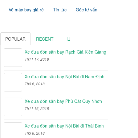
Vé máy bay giá rẻ
Tin tức
Góc tư vấn
POPULAR
RECENT
Xe đưa đón sân bay Rạch Giá Kiên Giang
Th11 17, 2018
Xe đưa đón sân bay Nội Bài đi Nam Định
Th3 6, 2018
Xe đưa đón sân bay Phù Cát Quy Nhơn
Th11 16, 2018
Xe đưa đón sân bay Nội Bài đi Thái Bình
Th3 8, 2018