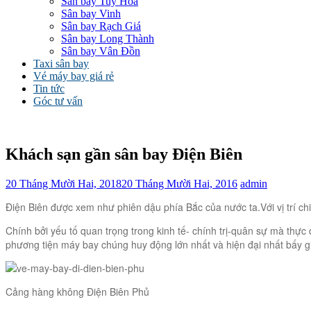
Sân bay Tuy Hòa
Sân bay Vinh
Sân bay Rạch Giá
Sân bay Long Thành
Sân bay Vân Đồn
Taxi sân bay
Vé máy bay giá rẻ
Tin tức
Góc tư vấn
Khách sạn gần sân bay Điện Biên
20 Tháng Mười Hai, 2018
20 Tháng Mười Hai, 2016
admin
Điện Biên được xem như phiên dậu phía Bắc của nước ta.Với vị trí c
Chính bởi yếu tố quan trọng trong kinh tế- chính trị-quân sự mà thự
phương tiện máy bay chúng huy động lớn nhất và hiện đại nhất bấy giờ
Cảng hàng không Điện Biên Phủ