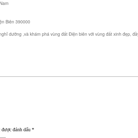
t Nam
iện Biên 390000
nghỉ dưỡng ,và khám phá vùng đất Điện biên với vùng đất xinh đẹp, đầ
c được đánh dấu
*