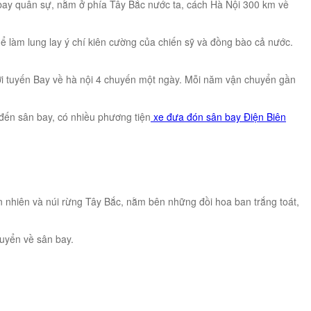
bay quân sự, nằm ở phía Tây Bắc nước ta, cách Hà Nội 300 km về
 làm lung lay ý chí kiên cường của chiến sỹ và đồng bào cả nước.
Với tuyến Bay về hà nội 4 chuyến một ngày. Mỗi năm vận chuyển gần
 đến sân bay, có nhiều phương tiện
xe đưa đón sân bay Điện Biên
ên nhiên và núi rừng Tây Bắc, nằm bên những đồi hoa ban trắng toát,
huyển về sân bay.