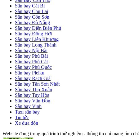
Sân Bay Cần Thơ
Sân bay Cát Bi
Sân bay Chu Lai
Sân bay Côn Sơn
Sân bay Đà Nẵng
Sân bay Điện Biên Phủ
Sân bay Đồng Hới
Sân bay Liên Khương
Sân bay Long Thành
Sân bay Nội Bài
Sân bay Phú Bài
Sân bay Phù Cát
Sân bay Phú Quốc
Sân bay Pleiku
Sân bay Rạch Giá
Sân bay Tân Sơn Nhất
Sân bay Thọ Xuân
Sân bay Tuy Hòa
Sân bay Vân Đồn
Sân bay Vinh
Taxi sân bay
Tin tức
Xe đưa đón
Website đang trong quá trình thử nghiệm - thông tin chỉ mang tính c