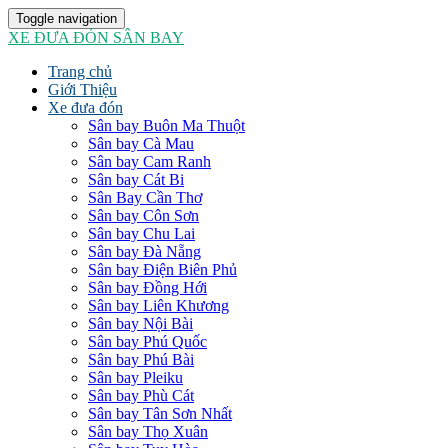
Toggle navigation
XE ĐƯA ĐÓN SÂN BAY
Trang chủ
Giới Thiệu
Xe đưa đón
Sân bay Buôn Ma Thuột
Sân bay Cà Mau
Sân bay Cam Ranh
Sân bay Cát Bi
Sân Bay Cần Thơ
Sân bay Côn Sơn
Sân bay Chu Lai
Sân bay Đà Nẵng
Sân bay Điện Biên Phủ
Sân bay Đồng Hới
Sân bay Liên Khương
Sân bay Nội Bài
Sân bay Phú Quốc
Sân bay Phú Bài
Sân bay Pleiku
Sân bay Phù Cát
Sân bay Tân Sơn Nhất
Sân bay Thọ Xuân