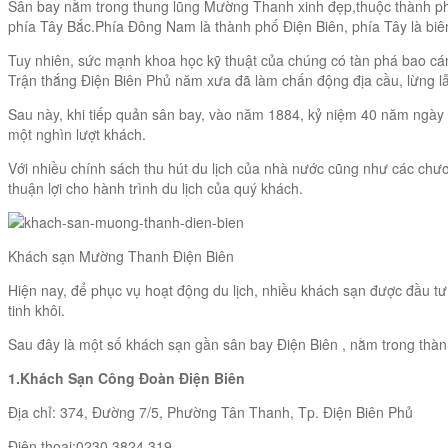
Sân bay nằm trong thung lũng Mường Thanh xinh đẹp,thuộc thành ph
phía Tây Bắc.Phía Đông Nam là thành phố Điện Biên, phía Tây là biên 
Tuy nhiên, sức mạnh khoa học kỹ thuật của chúng có tàn phá bao cán
Trận thắng Điện Biên Phủ năm xưa đã làm chấn động địa cầu, lừng l
Sau này, khi tiếp quản sân bay, vào năm 1884, kỷ niệm 40 năm ngày 
một nghìn lượt khách.
Với nhiều chính sách thu hút du lịch của nhà nước cũng như các chư
thuận lợi cho hành trình du lịch của quý khách.
Khách sạn Mường Thanh Điện Biên
Hiện nay, để phục vụ hoạt động du lịch, nhiều khách sạn được đầu tư 
tinh khôi.
Sau đây là một số khách sạn gần sân bay Điện Biên , nằm trong thành
1.Khách Sạn Công Đoàn Điện Biên
Địa chỉ:
374, Đường 7/5, Phường Tân Thanh, Tp. Điện Biên Phủ
Điện thoại:
0230 3824 319