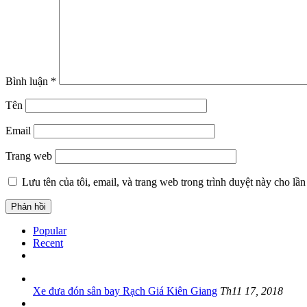
Bình luận
*
Tên
Email
Trang web
Lưu tên của tôi, email, và trang web trong trình duyệt này cho lần 
Popular
Recent
Xe đưa đón sân bay Rạch Giá Kiên Giang
Th11 17, 2018