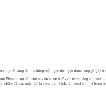
hiến lược, là vùng đất mà đứng một ngọn đồi nghe được tiếng gà gáy ở
c dân Pháp đã lập nên sân bay dã chiến ở đây,với chức năng tiếp vận 
, nhằm đè bẹp quân đội ta trong trận đánh, lật người tình thế trong h