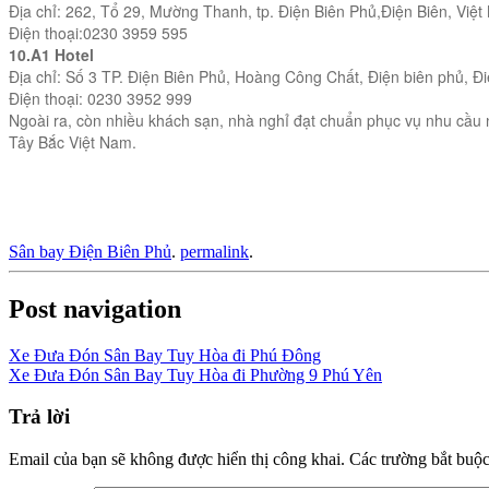
Địa chỉ:
262, Tổ 29, Mường Thanh, tp. Điện Biên Phủ,Điện Biên, Việ
Điện thoại:
0230 3959 595
10.A1 Hotel
Địa chỉ:
Số 3 TP. Điện Biên Phủ, Hoàng Công Chất, Điện biên phủ, Đ
Điện thoại:
0230 3952 999
Ngoài ra, còn nhiều khách sạn, nhà nghỉ đạt chuẩn phục vụ nhu cầu 
Tây Bắc Việt Nam.
Sân bay Điện Biên Phủ
.
permalink
.
Post navigation
Xe Đưa Đón Sân Bay Tuy Hòa đi Phú Đông
Xe Đưa Đón Sân Bay Tuy Hòa đi Phường 9 Phú Yên
Trả lời
Email của bạn sẽ không được hiển thị công khai.
Các trường bắt buộ