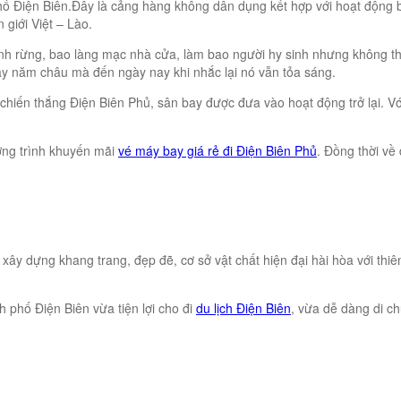
ố Điện Biên.Đây là cảng hàng không dân dụng kết hợp với hoạt động 
giới Việt – Lào.
h rừng, bao làng mạc nhà cửa, làm bao người hy sinh nhưng không thể
ẫy năm châu mà đến ngày nay khi nhắc lại nó vẫn tỏa sáng.
chiến thắng Điện Biên Phủ, sân bay được đưa vào hoạt động trở lại. 
ơng trình khuyến mãi
vé máy bay giá rẻ đi Điện Biên Phủ
. Đồng thời về
xây dựng khang trang, đẹp đẽ, cơ sở vật chất hiện đại hài hòa với thi
 phố Điện Biên vừa tiện lợi cho đi
du lịch Điện Biên
, vừa dễ dàng di c