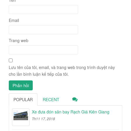
Tên
Email
Trang web
Lưu tên của tôi, email, và trang web trong trình duyệt này
cho lần bình luận kế tiếp của tôi.
POPULAR
RECENT
Xe đưa đón sân bay Rạch Giá Kiên Giang
Th11 17, 2018