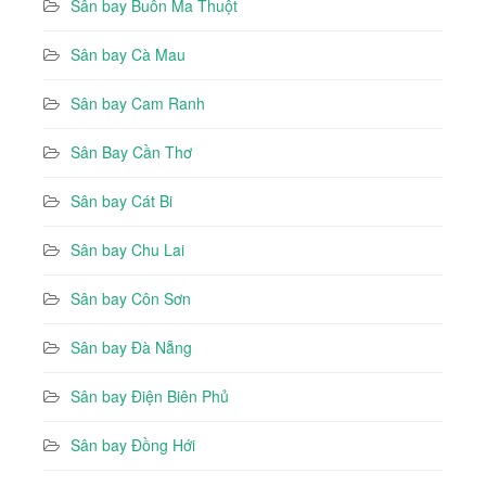
Sân bay Buôn Ma Thuột
Sân bay Cà Mau
Sân bay Cam Ranh
Sân Bay Cần Thơ
Sân bay Cát Bi
Sân bay Chu Lai
Sân bay Côn Sơn
Sân bay Đà Nẵng
Sân bay Điện Biên Phủ
Sân bay Đồng Hới