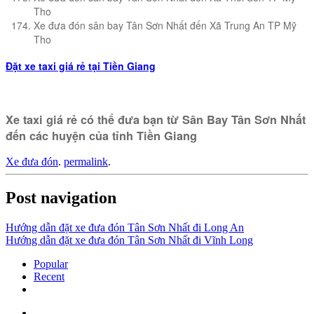
Tho
Xe đưa đón sân bay Tân Sơn Nhất đến Xã Trung An TP Mỹ
Tho
Đặt xe taxi giá rẻ tại Tiền Giang
Xe taxi giá rẻ có thể đưa bạn từ Sân Bay Tân Sơn Nhất
đến các huyện của tỉnh Tiền Giang
Xe đưa đón
.
permalink
.
Post navigation
Hướng dẫn đặt xe đưa đón Tân Sơn Nhất đi Long An
Hướng dẫn đặt xe đưa đón Tân Sơn Nhất đi Vĩnh Long
Popular
Recent