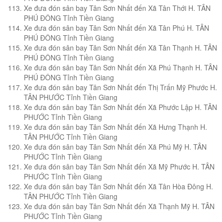
Xe đưa đón sân bay Tân Sơn Nhất đến Xã Tân Thới H. TÂN
PHÚ ĐÔNG Tỉnh Tiền Giang
Xe đưa đón sân bay Tân Sơn Nhất đến Xã Tân Phú H. TÂN
PHÚ ĐÔNG Tỉnh Tiền Giang
Xe đưa đón sân bay Tân Sơn Nhất đến Xã Tân Thạnh H. TÂN
PHÚ ĐÔNG Tỉnh Tiền Giang
Xe đưa đón sân bay Tân Sơn Nhất đến Xã Phú Thạnh H. TÂN
PHÚ ĐÔNG Tỉnh Tiền Giang
Xe đưa đón sân bay Tân Sơn Nhất đến Thị Trấn Mỹ Phước H.
TÂN PHƯỚC Tỉnh Tiền Giang
Xe đưa đón sân bay Tân Sơn Nhất đến Xã Phước Lập H. TÂN
PHƯỚC Tỉnh Tiền Giang
Xe đưa đón sân bay Tân Sơn Nhất đến Xã Hưng Thạnh H.
TÂN PHƯỚC Tỉnh Tiền Giang
Xe đưa đón sân bay Tân Sơn Nhất đến Xã Phú Mỹ H. TÂN
PHƯỚC Tỉnh Tiền Giang
Xe đưa đón sân bay Tân Sơn Nhất đến Xã Mỹ Phước H. TÂN
PHƯỚC Tỉnh Tiền Giang
Xe đưa đón sân bay Tân Sơn Nhất đến Xã Tân Hòa Đông H.
TÂN PHƯỚC Tỉnh Tiền Giang
Xe đưa đón sân bay Tân Sơn Nhất đến Xã Thạnh Mỹ H. TÂN
PHƯỚC Tỉnh Tiền Giang