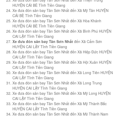
HUYỆN CÁI BÈ Tỉnh Tiền Giang
Xe đưa đón sân bay Tân Sơn Nhất đến Xã Mỹ Tân HUYỆN
CÁI BÈ Tỉnh Tiền Giang
Xe đưa đón sân bay Tân Sơn Nhất đến Xã Hòa Khánh
HUYỆN CÁI BÈ Tỉnh Tiền Giang
Xe đưa đón sân bay Tân Sơn Nhất đến Xã Bình Phú HUYỆN
CAI LẬY Tỉnh Tiền Giang
Xe đưa đón sân bay Tân Sơn Nhất
đến Xã Cẩm Sơn
HUYỆN CAI LẬY Tỉnh Tiền Giang
Xe đưa đón sân bay Tân Sơn Nhất đến Xã Hiệp Đức HUYỆN
CAI LẬY Tỉnh Tiền Giang
Xe đưa đón sân bay Tân Sơn Nhất đến Xã Hội Xuân HUYỆN
CAI LẬY Tỉnh Tiền Giang
Xe đưa đón sân bay Tân Sơn Nhất đến Xã Long Tiên HUYỆN
CAI LẬY Tỉnh Tiền Giang
Xe đưa đón sân bay Tân Sơn Nhất đến Xã Long Trung
HUYỆN CAI LẬY Tỉnh Tiền Giang
Xe đưa đón sân bay Tân Sơn Nhất đến Xã Mỹ Long HUYỆN
CAI LẬY Tỉnh Tiền Giang
Xe đưa đón sân bay Tân Sơn Nhất đến Xã Mỹ Thành Bắc
HUYỆN CAI LẬY Tỉnh Tiền Giang
Xe đưa đón sân bay Tân Sơn Nhất đến Xã Mỹ Thành Nam