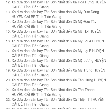
Xe đưa đón sân bay Tân Sơn Nhất đến Xã Hòa Hưng HUYỆN
CÁI BÈ Tỉnh Tiền Giang
Xe đưa đón sân bay Tân Sơn Nhất đến Xã Mỹ Đức Đông
HUYỆN CÁI BÈ Tỉnh Tiền Giang
Xe đưa đón sân bay Tân Sơn Nhất đến Xã Mỹ Đức Tây
HUYỆN CÁI BÈ Tỉnh Tiền Giang
Xe đưa đón sân bay Tân Sơn Nhất đến Xã Mỹ Hội HUYỆN
CÁI BÈ Tỉnh Tiền Giang
Xe đưa đón sân bay Tân Sơn Nhất đến Xã Mỹ Lợi A HUYỆN
CÁI BÈ Tỉnh Tiền Giang
Xe đưa đón sân bay Tân Sơn Nhất đến Xã Mỹ Lợi B HUYỆN
CÁI BÈ Tỉnh Tiền Giang
Xe đưa đón sân bay Tân Sơn Nhất đến Xã Mỹ Lương HUYỆN
CÁI BÈ Tỉnh Tiền Giang
Xe đưa đón sân bay Tân Sơn Nhất đến Xã Mỹ Trung HUYỆN
CÁI BÈ Tỉnh Tiền Giang
Xe đưa đón sân bay Tân Sơn Nhất đến Xã Tân Hưng HUYỆN
CÁI BÈ Tỉnh Tiền Giang
Xe đưa đón sân bay Tân Sơn Nhất đến Xã Tân Thanh
HUYỆN CÁI BÈ Tỉnh Tiền Giang
Xe đưa đón sân bay Tân Sơn Nhất đến Xã Thiện Trí HUYỆN
CÁI BÈ Tỉnh Tiền Giang
Xe đưa đón sân bay Tân Sơn Nhất đến Xã Thiện Trung