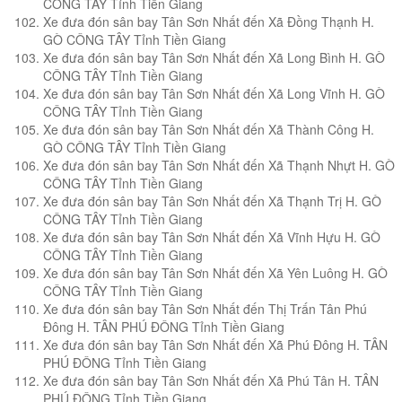
CÔNG TÂY Tỉnh Tiền Giang
Xe đưa đón sân bay Tân Sơn Nhất đến Xã Đồng Thạnh H.
GÒ CÔNG TÂY Tỉnh Tiền Giang
Xe đưa đón sân bay Tân Sơn Nhất đến Xã Long Bình H. GÒ
CÔNG TÂY Tỉnh Tiền Giang
Xe đưa đón sân bay Tân Sơn Nhất đến Xã Long Vĩnh H. GÒ
CÔNG TÂY Tỉnh Tiền Giang
Xe đưa đón sân bay Tân Sơn Nhất đến Xã Thành Công H.
GÒ CÔNG TÂY Tỉnh Tiền Giang
Xe đưa đón sân bay Tân Sơn Nhất đến Xã Thạnh Nhựt H. GÒ
CÔNG TÂY Tỉnh Tiền Giang
Xe đưa đón sân bay Tân Sơn Nhất đến Xã Thạnh Trị H. GÒ
CÔNG TÂY Tỉnh Tiền Giang
Xe đưa đón sân bay Tân Sơn Nhất đến Xã Vĩnh Hựu H. GÒ
CÔNG TÂY Tỉnh Tiền Giang
Xe đưa đón sân bay Tân Sơn Nhất đến Xã Yên Luông H. GÒ
CÔNG TÂY Tỉnh Tiền Giang
Xe đưa đón sân bay Tân Sơn Nhất đến Thị Trấn Tân Phú
Đông H. TÂN PHÚ ĐÔNG Tỉnh Tiền Giang
Xe đưa đón sân bay Tân Sơn Nhất đến Xã Phú Đông H. TÂN
PHÚ ĐÔNG Tỉnh Tiền Giang
Xe đưa đón sân bay Tân Sơn Nhất đến Xã Phú Tân H. TÂN
PHÚ ĐÔNG Tỉnh Tiền Giang