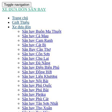
Toggle navigation
XE ĐƯA ĐÓN SÂN BAY
Trang chủ
Giới Thiệu
Xe đưa đón
Sân bay Buôn Ma Thuột
Sân bay Cà Mau
Sân bay Cam Ranh
Sân bay Cát Bi
Sân Bay Cần Thơ
Sân bay Côn Sơn
Sân bay Chu Lai
Sân bay Đà Nẵng
Sân bay Điện Biên Phủ
Sân bay Đồng Hới
Sân bay Liên Khương
Sân bay Nội Bài
Sân bay Phú Quốc
Sân bay Phú Bài
Sân bay Pleiku
Sân bay Phù Cát
Sân bay Tân Sơn Nhất
Sân bay Thọ Xuân