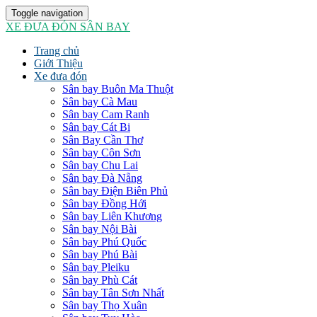
Toggle navigation
XE ĐƯA ĐÓN SÂN BAY
Trang chủ
Giới Thiệu
Xe đưa đón
Sân bay Buôn Ma Thuột
Sân bay Cà Mau
Sân bay Cam Ranh
Sân bay Cát Bi
Sân Bay Cần Thơ
Sân bay Côn Sơn
Sân bay Chu Lai
Sân bay Đà Nẵng
Sân bay Điện Biên Phủ
Sân bay Đồng Hới
Sân bay Liên Khương
Sân bay Nội Bài
Sân bay Phú Quốc
Sân bay Phú Bài
Sân bay Pleiku
Sân bay Phù Cát
Sân bay Tân Sơn Nhất
Sân bay Thọ Xuân