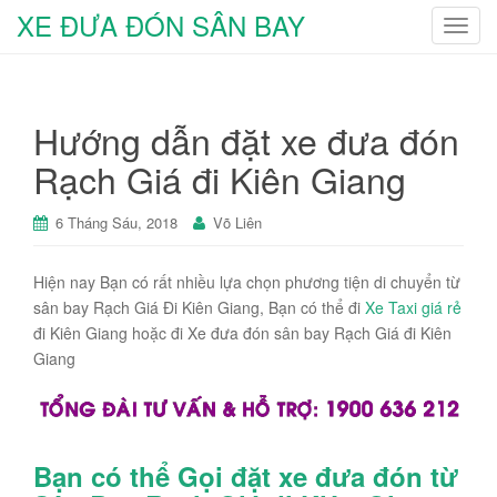
XE ĐƯA ĐÓN SÂN BAY
T
o
g
g
Hướng dẫn đặt xe đưa đón
l
e
Rạch Giá đi Kiên Giang
n
a
6 Tháng Sáu, 2018
Võ Liên
v
i
Hiện nay Bạn có rất nhiều lựa chọn phương tiện di chuyển từ
g
sân bay Rạch Giá Đi Kiên Giang, Bạn có thể đi
Xe Taxi giá rẻ
a
đi Kiên Giang hoặc đi Xe đưa đón sân bay Rạch Giá đi Kiên
t
Giang
i
o
n
Bạn có thể Gọi đặt xe đưa đón từ