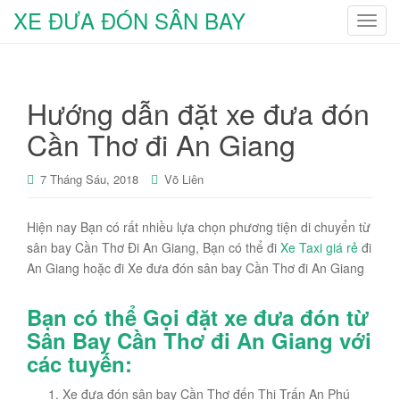
XE ĐƯA ĐÓN SÂN BAY
T
o
g
g
Hướng dẫn đặt xe đưa đón
l
e
Cần Thơ đi An Giang
n
a
7 Tháng Sáu, 2018
Võ Liên
v
i
Hiện nay Bạn có rất nhiều lựa chọn phương tiện di chuyển từ
g
sân bay Cần Thơ Đi An Giang, Bạn có thể đi
Xe Taxi giá rẻ
đi
a
An Giang hoặc đi Xe đưa đón sân bay Cần Thơ đi An Giang
t
i
Bạn có thể Gọi đặt xe đưa đón từ
o
n
Sân Bay Cần Thơ đi An Giang với
các tuyến:
Xe đưa đón sân bay Cần Thơ đến Thị Trấn An Phú