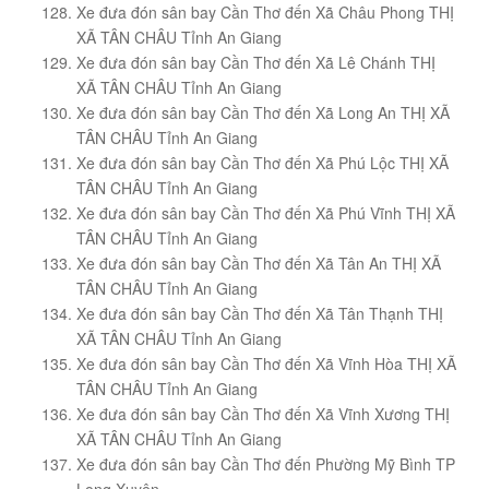
Xe đưa đón sân bay Cần Thơ đến Xã Châu Phong THỊ
XÃ TÂN CHÂU Tỉnh An Giang
Xe đưa đón sân bay Cần Thơ đến Xã Lê Chánh THỊ
XÃ TÂN CHÂU Tỉnh An Giang
Xe đưa đón sân bay Cần Thơ đến Xã Long An THỊ XÃ
TÂN CHÂU Tỉnh An Giang
Xe đưa đón sân bay Cần Thơ đến Xã Phú Lộc THỊ XÃ
TÂN CHÂU Tỉnh An Giang
Xe đưa đón sân bay Cần Thơ đến Xã Phú Vĩnh THỊ XÃ
TÂN CHÂU Tỉnh An Giang
Xe đưa đón sân bay Cần Thơ đến Xã Tân An THỊ XÃ
TÂN CHÂU Tỉnh An Giang
Xe đưa đón sân bay Cần Thơ đến Xã Tân Thạnh THỊ
XÃ TÂN CHÂU Tỉnh An Giang
Xe đưa đón sân bay Cần Thơ đến Xã Vĩnh Hòa THỊ XÃ
TÂN CHÂU Tỉnh An Giang
Xe đưa đón sân bay Cần Thơ đến Xã Vĩnh Xương THỊ
XÃ TÂN CHÂU Tỉnh An Giang
Xe đưa đón sân bay Cần Thơ đến Phường Mỹ Bình TP