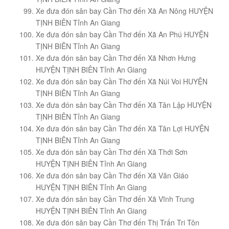
Xe đưa đón sân bay Cần Thơ đến Xã An Nông HUYỆN
TỊNH BIÊN Tỉnh An Giang
Xe đưa đón sân bay Cần Thơ đến Xã An Phú HUYỆN
TỊNH BIÊN Tỉnh An Giang
Xe đưa đón sân bay Cần Thơ đến Xã Nhơn Hưng
HUYỆN TỊNH BIÊN Tỉnh An Giang
Xe đưa đón sân bay Cần Thơ đến Xã Núi Voi HUYỆN
TỊNH BIÊN Tỉnh An Giang
Xe đưa đón sân bay Cần Thơ đến Xã Tân Lập HUYỆN
TỊNH BIÊN Tỉnh An Giang
Xe đưa đón sân bay Cần Thơ đến Xã Tân Lợi HUYỆN
TỊNH BIÊN Tỉnh An Giang
Xe đưa đón sân bay Cần Thơ đến Xã Thới Sơn
HUYỆN TỊNH BIÊN Tỉnh An Giang
Xe đưa đón sân bay Cần Thơ đến Xã Văn Giáo
HUYỆN TỊNH BIÊN Tỉnh An Giang
Xe đưa đón sân bay Cần Thơ đến Xã Vĩnh Trung
HUYỆN TỊNH BIÊN Tỉnh An Giang
Xe đưa đón sân bay Cần Thơ đến Thị Trấn Tri Tôn