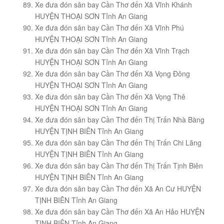
Xe đưa đón sân bay Cần Thơ đến Xã Vĩnh Khánh
HUYỆN THOẠI SƠN Tỉnh An Giang
Xe đưa đón sân bay Cần Thơ đến Xã Vĩnh Phú
HUYỆN THOẠI SƠN Tỉnh An Giang
Xe đưa đón sân bay Cần Thơ đến Xã Vĩnh Trạch
HUYỆN THOẠI SƠN Tỉnh An Giang
Xe đưa đón sân bay Cần Thơ đến Xã Vọng Đông
HUYỆN THOẠI SƠN Tỉnh An Giang
Xe đưa đón sân bay Cần Thơ đến Xã Vọng Thê
HUYỆN THOẠI SƠN Tỉnh An Giang
Xe đưa đón sân bay Cần Thơ đến Thị Trấn Nhà Bàng
HUYỆN TỊNH BIÊN Tỉnh An Giang
Xe đưa đón sân bay Cần Thơ đến Thị Trấn Chi Lăng
HUYỆN TỊNH BIÊN Tỉnh An Giang
Xe đưa đón sân bay Cần Thơ đến Thị Trấn Tịnh Biên
HUYỆN TỊNH BIÊN Tỉnh An Giang
Xe đưa đón sân bay Cần Thơ đến Xã An Cư HUYỆN
TỊNH BIÊN Tỉnh An Giang
Xe đưa đón sân bay Cần Thơ đến Xã An Hảo HUYỆN
TỊNH BIÊN Tỉnh An Giang