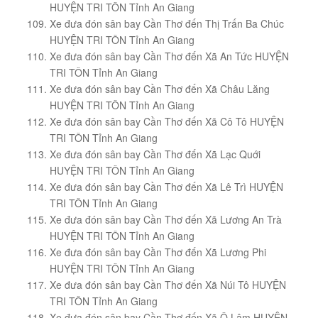
HUYỆN TRI TÔN Tỉnh An Giang
Xe đưa đón sân bay Cần Thơ đến Thị Trấn Ba Chúc
HUYỆN TRI TÔN Tỉnh An Giang
Xe đưa đón sân bay Cần Thơ đến Xã An Tức HUYỆN
TRI TÔN Tỉnh An Giang
Xe đưa đón sân bay Cần Thơ đến Xã Châu Lăng
HUYỆN TRI TÔN Tỉnh An Giang
Xe đưa đón sân bay Cần Thơ đến Xã Cô Tô HUYỆN
TRI TÔN Tỉnh An Giang
Xe đưa đón sân bay Cần Thơ đến Xã Lạc Quới
HUYỆN TRI TÔN Tỉnh An Giang
Xe đưa đón sân bay Cần Thơ đến Xã Lê Trì HUYỆN
TRI TÔN Tỉnh An Giang
Xe đưa đón sân bay Cần Thơ đến Xã Lương An Trà
HUYỆN TRI TÔN Tỉnh An Giang
Xe đưa đón sân bay Cần Thơ đến Xã Lương Phi
HUYỆN TRI TÔN Tỉnh An Giang
Xe đưa đón sân bay Cần Thơ đến Xã Núi Tô HUYỆN
TRI TÔN Tỉnh An Giang
Xe đưa đón sân bay Cần Thơ đến Xã Ô Lâm HUYỆN