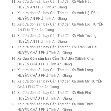
Xe đưa đón sân bay Cần Thơ đến Xã Vĩnh Hậu
HUYỆN AN PHÚ Tỉnh An Giang
Xe đưa đón sân bay Cần Thơ đến Xã Vĩnh Hội Đông
HUYỆN AN PHÚ Tỉnh An Giang
Xe đưa đón sân bay Cần Thơ đến Xã Vĩnh Lộc HUYỆN
AN PHÚ Tỉnh An Giang
Xe đưa đón sân bay Cần Thơ đến Xã Vĩnh Trường
HUYỆN AN PHÚ Tỉnh An Giang
Xe đưa đón sân bay Cần Thơ đến Thị Trấn Cái Dầu
HUYỆN CHÂU PHÚ Tỉnh An Giang
Xe đưa đón sân bay Cần Thơ
đến XãBình Chánh
HUYỆN CHÂU PHÚ Tỉnh An Giang
Xe đưa đón sân bay Cần Thơ đến Xã Bình Long
HUYỆN CHÂU PHÚ Tỉnh An Giang
Xe đưa đón sân bay Cần Thơ đến Xã Bình Mỹ HUYỆN
CHÂU PHÚ Tỉnh An Giang
Xe đưa đón sân bay Cần Thơ đến Xã Bình Phú
HUYỆN CHÂU PHÚ Tỉnh An Giang
Xe đưa đón sân bay Cần Thơ đến Xã Bình Thủy
HUYỆN CHÂU PHÚ Tỉnh An Giang