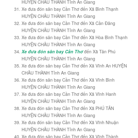
HUYỆN CHÂU THÀNH Tỉnh An Giang
Xe đưa đón sân bay Cần Thơ đến Xã Bình Thạnh
HUYỆN CHÂU THÀNH Tỉnh An Giang
Xe đưa đón sân bay Cần Thơ đến Xã Cần Đăng
HUYỆN CHÂU THÀNH Tỉnh An Giang
Xe đưa đón sân bay Cần Thơ đến Xã Hòa Bình Thạnh
HUYỆN CHÂU THÀNH Tỉnh An Giang
Xe đưa đón sân bay Cần Thơ
đến Xã Tân Phú
HUYỆN CHÂU THÀNH Tỉnh An Giang
Xe đưa đón sân bay Cần Thơ đến Xã Vĩnh An HUYỆN
CHÂU THÀNH Tỉnh An Giang
Xe đưa đón sân bay Cần Thơ đến Xã Vĩnh Bình
HUYỆN CHÂU THÀNH Tỉnh An Giang
Xe đưa đón sân bay Cần Thơ đến Xã Vĩnh Hanh
HUYỆN CHÂU THÀNH Tỉnh An Giang
Xe đưa đón sân bay Cần Thơ đến Xã PHÚ TÂN
HUYỆN CHÂU THÀNH Tỉnh An Giang
Xe đưa đón sân bay Cần Thơ đến Xã Vĩnh Nhuận
HUYỆN CHÂU THÀNH Tỉnh An Giang
Xe đưa đón sân bay Cần Thơ đến Xã Vĩnh Thành