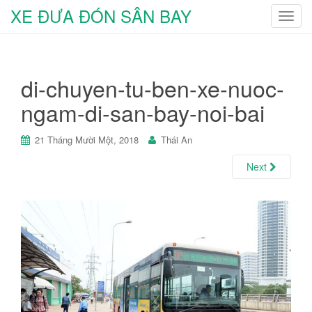
XE ĐƯA ĐÓN SÂN BAY
T
o
g
g
di-chuyen-tu-ben-xe-nuoc-
l
e
ngam-di-san-bay-noi-bai
n
a
21 Tháng Mười Một, 2018
Thái An
v
i
Next
g
a
t
i
o
n