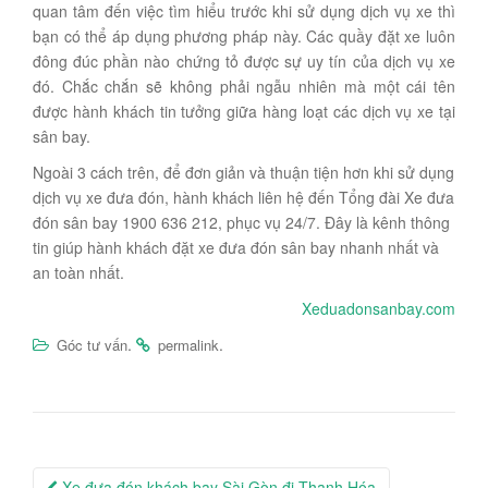
quan tâm đến việc tìm hiểu trước khi sử dụng dịch vụ xe thì
bạn có thể áp dụng phương pháp này. Các quầy đặt xe luôn
đông đúc phần nào chứng tỏ được sự uy tín của dịch vụ xe
đó. Chắc chắn sẽ không phải ngẫu nhiên mà một cái tên
được hành khách tin tưởng giữa hàng loạt các dịch vụ xe tại
sân bay.
Ngoài 3 cách trên, để đơn giản và thuận tiện hơn khi sử dụng
dịch vụ xe đưa đón, hành khách liên hệ đến Tổng đài Xe đưa
đón sân bay 1900 636 212, phục vụ 24/7. Đây là kênh thông
tin giúp hành khách đặt xe đưa đón sân bay nhanh nhất và
an toàn nhất.
Xeduadonsanbay.com
.
.
Góc tư vấn
permalink
Post
Xe đưa đón khách bay Sài Gòn đi Thanh Hóa