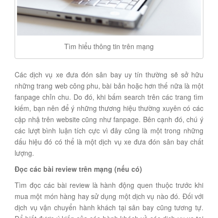
Tìm hiểu thông tin trên mạng
Các dịch vụ xe đưa đón sân bay uy tín thường sẽ sở hữu
những trang web công phu, bài bản hoặc hơn thế nữa là một
fanpage chỉn chu. Do đó, khi bấm search trên các trang tìm
kiếm, bạn nên để ý những thương hiệu thường xuyên có các
cập nhậ trên website cũng như fanpage. Bên cạnh đó, chú ý
các lượt bình luận tích cực vì đây cũng là một trong những
dấu hiệu đó có thể là một dịch vụ xe đưa đón sân bay chất
lượng.
Đọc các bài review trên mạng (nếu có)
Tìm đọc các bài review là hành động quen thuộc trước khi
mua một món hàng hay sử dụng một dịch vụ nào đó. Đối với
dịch vụ vận chuyển hành khách tại sân bay cũng tương tự.