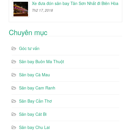
Xe đưa đón sân bay Tân Sơn Nhất đi Biên Hòa
Th2 17, 2018
Chuyên mục
Góc tư vấn
Sân bay Buôn Ma Thuột
Sân bay Cà Mau
Sân bay Cam Ranh
Sân Bay Cần Thơ
Sân bay Cát Bi
Sân bay Chu Lai