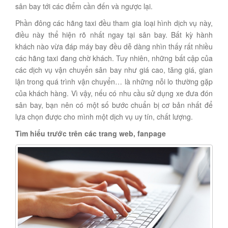
sân bay tới các điểm cần đến và ngược lại.
Phần đông các hãng taxi đều tham gia loại hình dịch vụ này,
điều này thể hiện rõ nhất ngay tại sân bay. Bất kỳ hành
khách nào vừa đáp máy bay đều dễ dàng nhìn thấy rất nhiều
các hãng taxi đang chờ khách. Tuy nhiên, những bất cập của
các dịch vụ vận chuyển sân bay như giá cao, tăng giá, gian
lận trong quá trình vận chuyển… là những nỗi lo thường gặp
của khách hàng. Vì vậy, nếu có nhu cầu sử dụng xe đưa đón
sân bay, bạn nên có một số bước chuẩn bị cơ bản nhất để
lựa chọn được cho mình một dịch vụ uy tín, chất lượng.
Tìm hiểu trước trên các trang web, fanpage