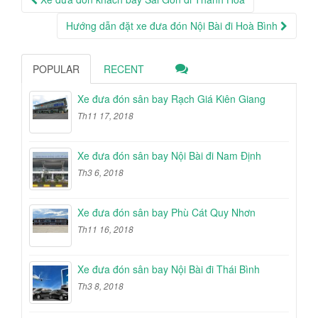
navigation
Hướng dẫn đặt xe đưa đón Nội Bài đi Hoà Bình
POPULAR
RECENT
Xe đưa đón sân bay Rạch Giá Kiên Giang
Th11 17, 2018
Xe đưa đón sân bay Nội Bài đi Nam Định
Th3 6, 2018
Xe đưa đón sân bay Phù Cát Quy Nhơn
Th11 16, 2018
Xe đưa đón sân bay Nội Bài đi Thái Bình
Th3 8, 2018