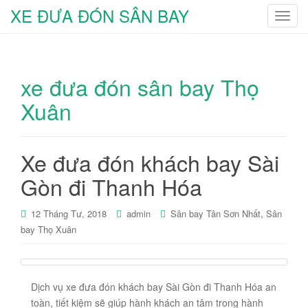
XE ĐƯA ĐÓN SÂN BAY
T
o
g
g
xe đưa đón sân bay Thọ
l
e
Xuân
n
a
v
Xe đưa đón khách bay Sài
i
g
Gòn đi Thanh Hóa
a
t
,
12 Tháng Tư, 2018
admin
Sân bay Tân Sơn Nhất
Sân
i
bay Thọ Xuân
o
n
Dịch vụ xe đưa đón khách bay Sài Gòn đi Thanh Hóa an
toàn, tiết kiệm sẽ giúp hành khách an tâm trong hành