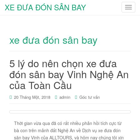
XE ĐƯA ĐÓN SÂN BAY
T
o
g
g
xe đưa đón sân bay
l
e
n
a
5 lý do nên chọn xe đưa
v
đón sân bay Vinh Nghệ An
i
g
của Toàn Cầu
a
t
20 Tháng Một, 2018
admin
Góc tư vấn
i
o
n
Thời gian vừa qua đã có rất nhiều phản hồi tích cực từ
bà con trên mảnh đất Nghệ An về Dịch vụ xe đưa đón
sân bay Vinh của ALLTOURS, và hôm nay chúng tôi xin