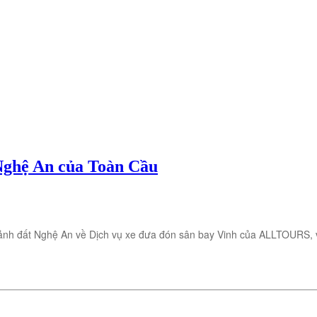
 Nghệ An của Toàn Cầu
 mảnh đất Nghệ An về Dịch vụ xe đưa đón sân bay Vinh của ALLTOURS, v