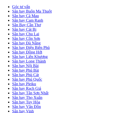
Góc tư vấn
Sân bay Buôn Ma Thuột
Sân bay Cà Mau
Sân bay Cam Ranh
Sân Bay Cần Thơ
Sân bay Cát Bi
Sân bay Chu Lai
Sân bay Côn Sơn
Sân bay Đà Nẵng
Sân bay Điện Biên Phủ
Sân bay Đồng Hới
Sân bay Liên Khương
Sân bay Long Thành
Sân bay Nội Bài
Sân bay Phú Bài
Sân bay Phù Cát
Sân bay Phú Quốc
Sân bay Pleiku
Sân bay Rạch Giá
Sân bay Tân Sơn Nhất
Sân bay Thọ Xuân
Sân bay Tuy Hòa
Sân bay Vân Đồn
Sân bay Vinh